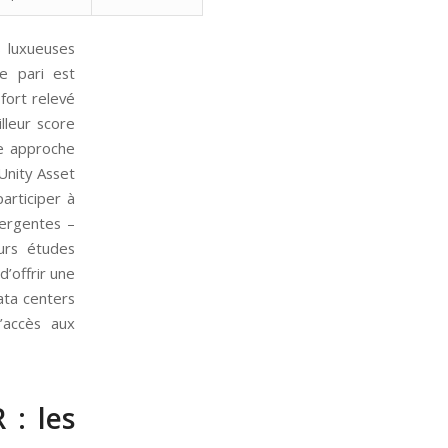
s luxueuses
e pari est
fort relevé
lleur score
ne approche
Unity Asset
articiper à
ergentes –
eurs études
d’offrir une
ata centers
’accès aux
 : les