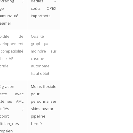
y‑tracing ;
dédiés –
rge
coûts OPEX
mmunauté
importants
reamer
pidité de
Qualité
veloppement
graphique
compatibilité
moindre sur
bile–VR
casque
bride
autonome
haut débit
égration
Moins flexible
recte avec
pour
stèmes AML
personnaliser
rtifiés ;
skins avatar –
pport
pipeline
lti‑langues
fermé
ropéen