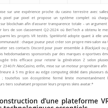
se sur une expérience proche du casino terrestre avec salle
es pixel par pixel et propose un système complet où chaqu
 sur blockchain afin d’assurer transparence totale – un argument 
r lors de son classement Q2‑2024 où BetTech a obtenu le mei
 parmi les projets VR testés. SpinWorld adopte quant à elle u
ommunauté : chaque joueur peut créer son propre mini‑salon via 
nviter ses contacts Discord pour jouer ensemble à
Blackjack
ou p
ois hebdomadaires sponsorisés par des marques e‑sportives ém
jugée très efficace pour retenir la génération Z selon plusi
r 2340.Fr.
NeoCasino
, enfin, mise sur un moteur propriétaire afin 
férieure à 5 ms grâce au edge computing dédié dans plusieurs d
 ; toutefois son écosystème fermé limite momentanément l
rs tiers souhaitant proposer leurs propres skins avatar.*
onstruction d’une plateforme VR
rs technologiques essentiels