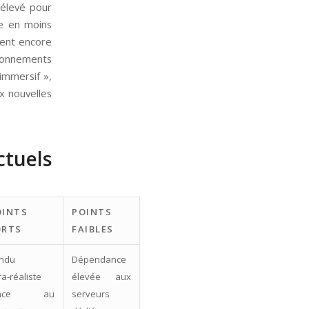
l élevé pour
ge en moins
gent encore
ironnements
 immersif »,
x nouvelles
ctuels
OINTS
POINTS
ORTS
FAIBLES
ndu
Dépendance
ra‑réaliste
élevée aux
râce au
serveurs