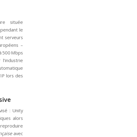
re située
 pendant le
ant serveurs
européens –
 à 500 Mbps
l’industrie
 automatique
VIP lors des
sive
isé : Unity
ques alors
 reproduire
nçaise
avec