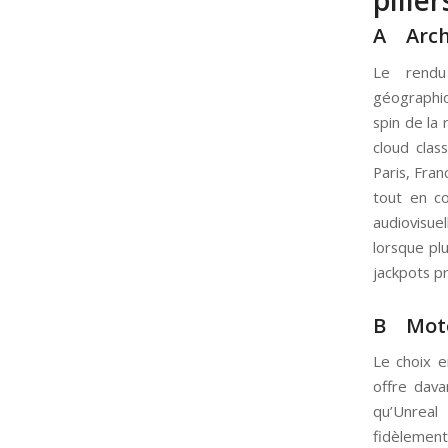
A Archi
Le rendu
géographiq
spin de la 
cloud clas
Paris, Fra
tout en co
audiovisuel
lorsque plu
jackpots pr
B Mote
Le choix e
offre dav
qu’Unreal 
fidèlement