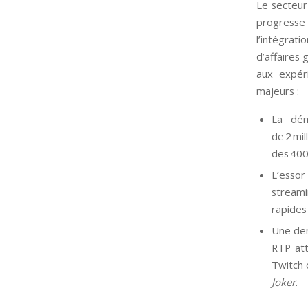
Le secteur
progresse
l’intégrat
d’affaires 
aux expér
majeurs :
La dém
de 2 mi
des 400
L’essor
streami
rapides
Une dem
RTP att
Twitch o
Joker
.