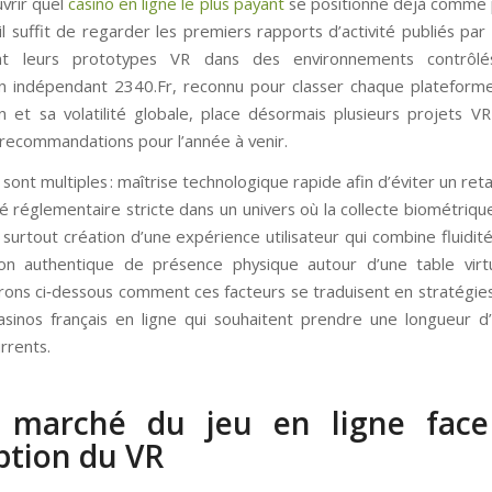
vrir quel
casino en ligne le plus payant
se positionne déjà comme 
l suffit de regarder les premiers rapports d’activité publiés par
nt leurs prototypes VR dans des environnements contrôlé
on indépendant 2340.Fr, reconnu pour classer chaque plateform
et sa volatilité globale, place désormais plusieurs projets V
 recommandations pour l’année à venir.
sont multiples : maîtrise technologique rapide afin d’éviter un re
é réglementaire stricte dans un univers où la collecte biométriqu
 surtout création d’une expérience utilisateur qui combine fluidit
on authentique de présence physique autour d’une table virt
ons ci‑dessous comment ces facteurs se traduisent en stratégie
asinos français en ligne qui souhaitent prendre une longueur d
rrents.
e marché du jeu en ligne face
ption du VR