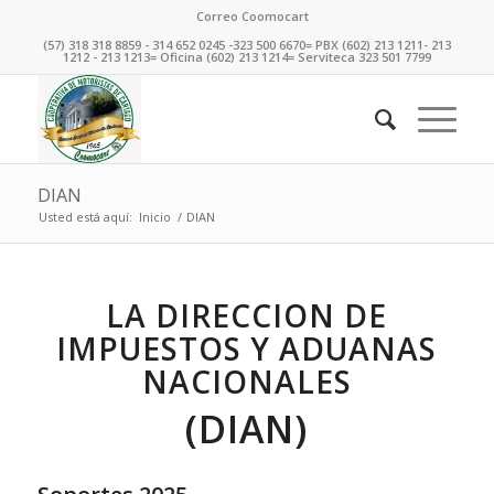
Correo Coomocart
(57) 318 318 8859 - 314 652 0245 -323 500 6670= PBX (602) 213 1211- 213
1212 - 213 1213= Oficina (602) 213 1214= Serviteca 323 501 7799
DIAN
Usted está aquí:
Inicio
/
DIAN
LA DIRECCION DE
IMPUESTOS Y ADUANAS
NACIONALES
(DIAN)