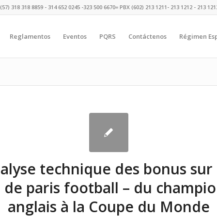
(57) 318 318 8859 - 314 652 0245 -323 500 6670= PBX (602) 213 1211- 213 1212 - 213 12
Reglamentos
Eventos
PQRS
Contáctenos
Régimen Esp
alyse technique des bonus sur 
s de paris football – du champi
anglais à la Coupe du Monde