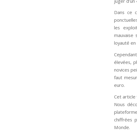
juger d’un 
Dans ce co
ponctuelles
les explo
mauvaise s
loyauté en
Cependant,
élevées, p
novices pei
faut mesur
euro.
Cet article
Nous déco
plateforme
chiffrées
Monde.