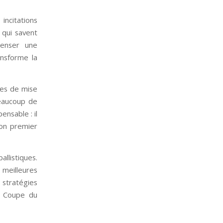
incitations
s qui savent
penser une
ansforme la
ces de mise
beaucoup de
ensable : il
son premier
allistiques.
meilleures
 stratégies
a Coupe du