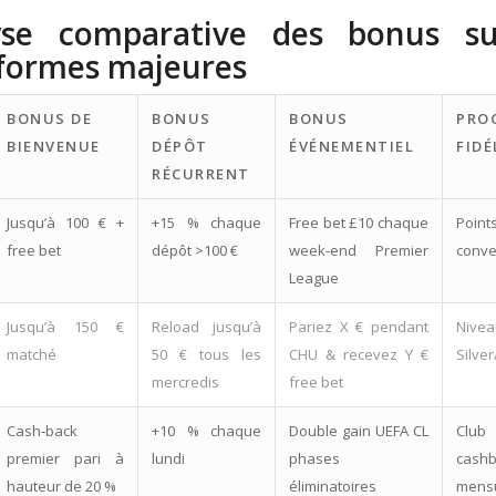
yse comparative des bonus su
formes majeures
BONUS DE
BONUS
BONUS
PRO
BIENVENUE
DÉPÔT
ÉVÉNEMENTIEL
FIDÉ
RÉCURRENT
Jusqu’à 100 € +
+15 % chaque
Free bet £10 chaque
Point
free bet
dépôt >100 €
week‑end Premier
conve
League
Jusqu’à 150 €
Reload jusqu’à
Pariez X € pendant
Nivea
matché
50 € tous les
CHU & recevez Y €
Silve
mercredis
free bet
Cash‑back
+10 % chaque
Double gain UEFA CL
Club
premier pari à
lundi
phases
cash
hauteur de 20 %
éliminatoires
mens