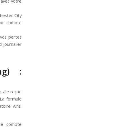
 avec votre
hester City
ison compte
 vos pertes
 journalier
ng) :
otale reçue
 La formule
oire. Ainsi
ple compte