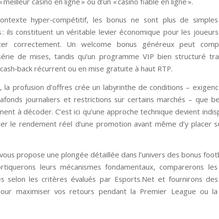
« meilleur casino en ligne » ou d’un « casino fiable en ligne ».
ntexte hyper‑compétitif, les bonus ne sont plus de simples 
 : ils constituent un véritable levier économique pour les joueur
iter correctement. Un welcome bonus généreux peut com
érie de mises, tandis qu’un programme VIP bien structuré tr
 cash‑back récurrent ou en mise gratuite à haut RTP.
 la profusion d’offres crée un labyrinthe de conditions – exigen
lafonds journaliers et restrictions sur certains marchés – que 
nent à décoder. C’est ici qu’une approche technique devient indisp
er le rendement réel d’une promotion avant même d’y placer 
 vous propose une plongée détaillée dans l’univers des bonus footb
rtiquerons leurs mécanismes fondamentaux, comparerons les 
s selon les critères évalués par Esports.Net et fournirons des
 pour maximiser vos retours pendant la Premier League ou l