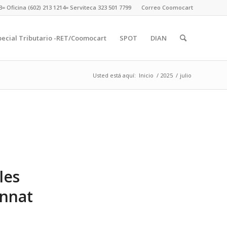
13= Oficina (602) 213 1214= Serviteca 323 501 7799
Correo Coomocart
ecial Tributario -RET/Coomocart
SPOT
DIAN
Usted está aquí:
Inicio
/
2025
/
julio
les
onnat