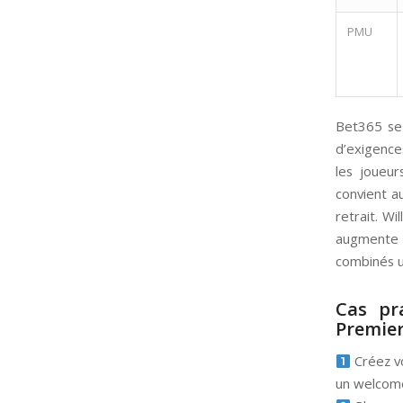
PMU
Bet365 se
d’exigence
les joueur
convient a
retrait. Wi
augmente i
combinés 
Cas pr
Premie
Créez v
un welcome