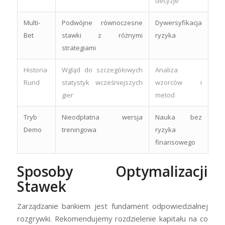
decyzje
Multi-
Podwójne równoczesne
Dywersyfikacja
Bet
stawki z różnymi
ryzyka
strategiami
Historia
Wgląd do szczegółowych
Analiza
Rund
statystyk wcześniejszych
wzorców i
gier
metod
Tryb
Nieodpłatna wersja
Nauka bez
Demo
treningowa
ryzyka
finansowego
Sposoby Optymalizacji
Stawek
Zarządzanie bankiem jest fundament odpowiedzialnej
rozgrywki. Rekomendujemy rozdzielenie kapitału na co