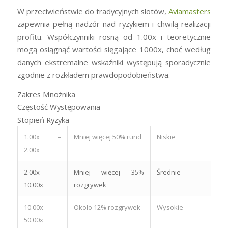
W przeciwieństwie do tradycyjnych slotów,
Aviamasters
zapewnia pełną nadzór nad ryzykiem i chwilą realizacji
profitu. Współczynniki rosną od 1.00x i teoretycznie
mogą osiągnąć wartości sięgające 1000x, choć według
danych ekstremalne wskaźniki występują sporadycznie
zgodnie z rozkładem prawdopodobieństwa.
Zakres Mnożnika
Częstość Występowania
Stopień Ryzyka
1.00x –
Mniej więcej 50% rund
Niskie
2.00x
2.00x –
Mniej więcej 35%
Średnie
10.00x
rozgrywek
10.00x –
Około 12% rozgrywek
Wysokie
50.00x