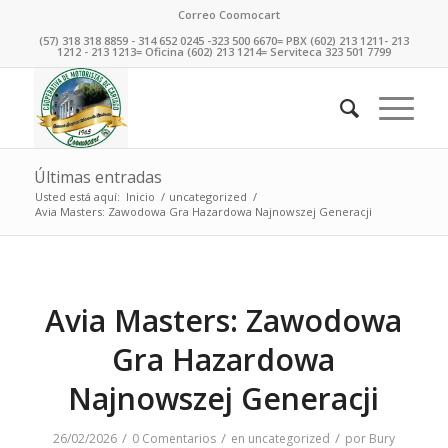
Correo Coomocart
(57) 318 318 8859 - 314 652 0245 -323 500 6670= PBX (602) 213 1211- 213
1212 - 213 1213= Oficina (602) 213 1214= Serviteca 323 501 7799
Últimas entradas
Usted está aquí:
Inicio
/
uncategorized
/
Avia Masters: Zawodowa Gra Hazardowa Najnowszej Generacji
Avia Masters: Zawodowa
Gra Hazardowa
Najnowszej Generacji
/
/
/
26/02/2026
0 Comentarios
en
uncategorized
por
Bury