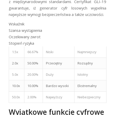
z międzynarodowymi standardami. Certyfikat GLI-19
gwarantuje, iż generator cyfr losowych wypełnia
najwyższe wymogi bezpieczeństwa a także uczciwości.
Wskaźnik
Szansa wystąpienia
Oczekiwany zwrot
Stopień ryzyka
1.5x
66.67%
Niski
Najmniejszy
2.0x
50.00%
Przeciętny
Rozsądny
5.0x
20.00%
Duży
Istotny
10.0x
10.00%
Bardzo wysoki
Ekstremalny
50.0x
2.00%
Najwyższy
Niebezpieczny
Wyjątkowe funkcje cyfrowe