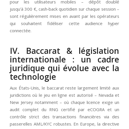
pour les utilisateurs mobiles – dépôt doublé
jusqu’à 300 €, cash‑back quotidien sur chaque session –
sont régulièrement mises en avant par les opérateurs
qui souhaitent fidéliser cette audience hyper
connectée.
IV. Baccarat & législation
internationale : un cadre
juridique qui évolue avec la
technologie
Aux États‑Unis, le baccarat reste largement limité aux
juridictions où le jeu en ligne est autorisé – Nevada et
New Jersey notamment – où chaque licence exige un
audit complet du RNG certifié par eCOGRA et un
contrôle strict des transactions financières via des
passerelles AML/KYC robustes. En Europe, la directive