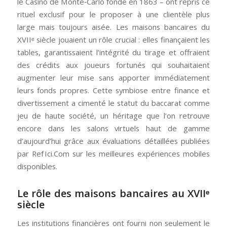
le Casino de Monte‑Carlo fondé en 1863 – ont repris ce
rituel exclusif pour le proposer à une clientèle plus
large mais toujours aisée. Les maisons bancaires du
XVIIᵉ siècle jouaient un rôle crucial : elles finançaient les
tables, garantissaient l’intégrité du tirage et offraient
des crédits aux joueurs fortunés qui souhaitaient
augmenter leur mise sans apporter immédiatement
leurs fonds propres. Cette symbiose entre finance et
divertissement a cimenté le statut du baccarat comme
jeu de haute société, un héritage que l’on retrouve
encore dans les salons virtuels haut de gamme
d’aujourd’hui grâce aux évaluations détaillées publiées
par Ref Ici.Com sur les meilleures expériences mobiles
disponibles.
Le rôle des maisons bancaires au XVIIᵉ
siècle
Les institutions financières ont fourni non seulement le