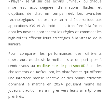
« Player » se vit sur des écrans lumineux, où chaque
mise est accompagnée d’animations fluides et
d’options de chat en temps réel. Les avancées
technologiques – du premier terminal électronique aux
applications iOS et Android – ont transformé la façon
dont les novices apprennent les règles et comment les
high‑rollers affinent leurs stratégies à la vitesse de la
lumière.
Pour comparer les performances des différents
opérateurs et choisir le meilleur site de pari sportif,
rendez‑vous sur
meilleur site de pari sportif
. Selon les
classements de Ref Ici.Com, les plateformes qui offrent
une interface mobile réactive et des bonus attractifs
dominent le marché en 2024, poussant même les
joueurs traditionnels à migrer vers leurs smartphones
préférés.