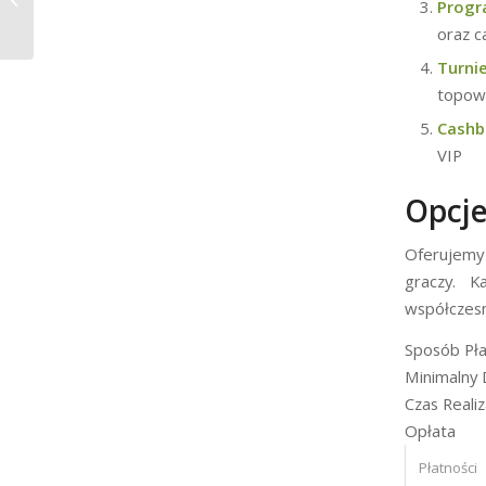
Progr
iGaming grâce...
oraz c
Turni
topow
Cashb
VIP
Opcje
Oferujemy 
graczy. K
współczesn
Sposób Pła
Minimalny
Czas Realiz
Opłata
Płat