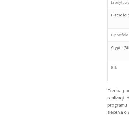
kredytow
Płatności
E-portfele 
Crypto (Bi
Blik
Trzeba pod
realizacj
programu 
zlecenia o