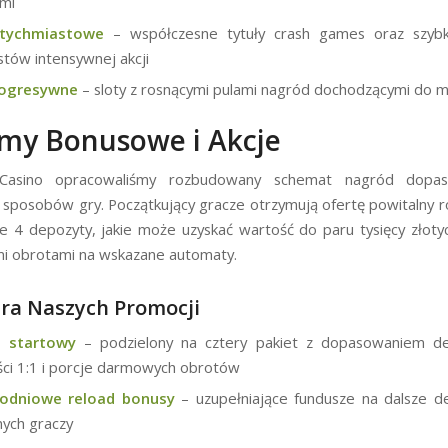
mi
tychmiastowe
– współczesne tytuły crash games oraz szybk
stów intensywnej akcji
rogresywne
– sloty z rosnącymi pulami nagród dochodzącymi do m
my Bonusowe i Akcje
asino opracowaliśmy rozbudowany schemat nagród dopa
 sposobów gry. Początkujący gracze otrzymują ofertę powitalny r
 4 depozyty, jakie może uzyskać wartość do paru tysięcy złotyc
i obrotami na wskazane automaty.
ra Naszych Promocji
 startowy
– podzielony na cztery pakiet z dopasowaniem d
ci 1:1 i porcje darmowych obrotów
odniowe reload bonusy
– uzupełniające fundusze na dalsze d
ych graczy