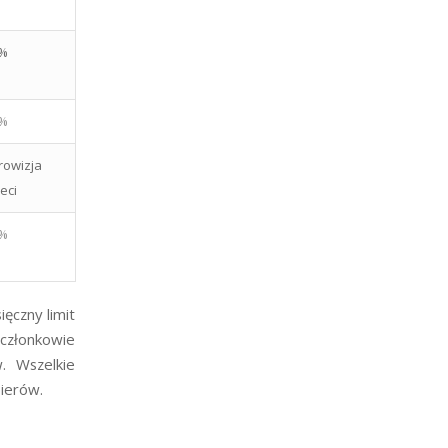
%
%
rowizja
ieci
%
ęczny limit
członkowie
. Wszelkie
pierów.