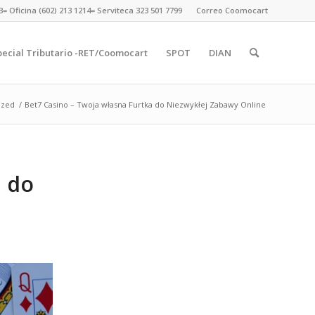
13= Oficina (602) 213 1214= Serviteca 323 501 7799
Correo Coomocart
ecial Tributario -RET/Coomocart
SPOT
DIAN
ized
/
Bet7 Casino – Twoja własna Furtka do Niezwykłej Zabawy Online
a do