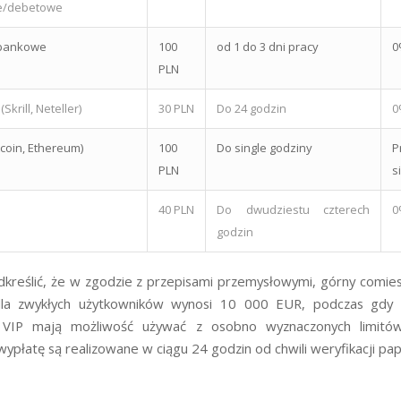
e/debetowe
 bankowe
100
od 1 do 3 dni pracy
0
PLN
(Skrill, Neteller)
30 PLN
Do 24 godzin
0
tcoin, Ethereum)
100
Do single godziny
P
PLN
s
40 PLN
Do dwudziestu czterech
0
godzin
kreślić, że w zgodzie z przepisami przemysłowymi, górny comiesi
i dla zwykłych użytkowników wynosi 10 000 EUR, podczas gdy 
VIP mają możliwość używać z osobno wyznaczonych limitów
 wypłatę są realizowane w ciągu 24 godzin od chwili weryfikacji pa