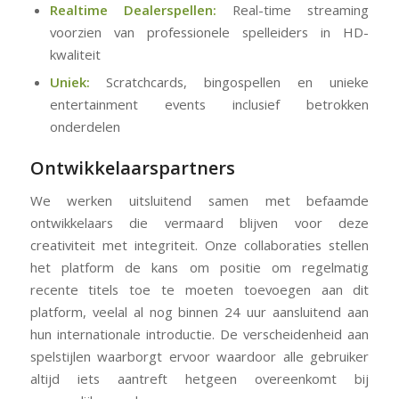
Realtime Dealerspellen:
Real-time streaming
voorzien van professionele spelleiders in HD-
kwaliteit
Uniek:
Scratchcards, bingospellen en unieke
entertainment events inclusief betrokken
onderdelen
Ontwikkelaarspartners
We werken uitsluitend samen met befaamde
ontwikkelaars die vermaard blijven voor deze
creativiteit met integriteit. Onze collaboraties stellen
het platform de kans om positie om regelmatig
recente titels toe te moeten toevoegen aan dit
platform, veelal al nog binnen 24 uur aansluitend aan
hun internationale introductie. De verscheidenheid aan
spelstijlen waarborgt ervoor waardoor alle gebruiker
altijd iets aantreft hetgeen overeenkomt bij