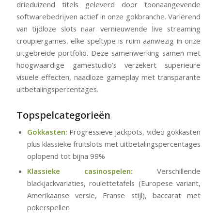
drieduizend titels geleverd door toonaangevende
softwarebedrijven actief in onze gokbranche. Variërend
van tijdloze slots naar vernieuwende live streaming
croupiergames, elke speltype is ruim aanwezig in onze
uitgebreide portfolio. Deze samenwerking samen met
hoogwaardige gamestudio’s verzekert superieure
visuele effecten, naadloze gameplay met transparante
uitbetalingspercentages.
Topspelcategorieën
Gokkasten:
Progressieve jackpots, video gokkasten
plus klassieke fruitslots met uitbetalingspercentages
oplopend tot bijna 99%
Klassieke casinospelen:
Verschillende
blackjackvariaties, roulettetafels (Europese variant,
Amerikaanse versie, Franse stijl), baccarat met
pokerspellen