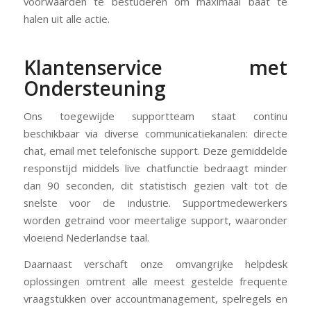
voorwaarden te bestuderen om maximaal baat te
halen uit alle actie.
Klantenservice met
Ondersteuning
Ons toegewijde supportteam staat continu
beschikbaar via diverse communicatiekanalen: directe
chat, email met telefonische support. Deze gemiddelde
responstijd middels live chatfunctie bedraagt minder
dan 90 seconden, dit statistisch gezien valt tot de
snelste voor de industrie. Supportmedewerkers
worden getraind voor meertalige support, waaronder
vloeiend Nederlandse taal.
Daarnaast verschaft onze omvangrijke helpdesk
oplossingen omtrent alle meest gestelde frequente
vraagstukken over accountmanagement, spelregels en