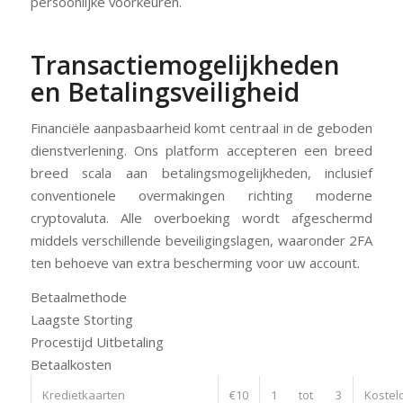
persoonlijke voorkeuren.
Transactiemogelijkheden
en Betalingsveiligheid
Financiële aanpasbaarheid komt centraal in de geboden
dienstverlening. Ons platform accepteren een breed
breed scala aan betalingsmogelijkheden, inclusief
conventionele overmakingen richting moderne
cryptovaluta. Alle overboeking wordt afgeschermd
middels verschillende beveiligingslagen, waaronder 2FA
ten behoeve van extra bescherming voor uw account.
Betaalmethode
Laagste Storting
Procestijd Uitbetaling
Betaalkosten
Kredietkaarten
€10
1 tot 3
Kostel