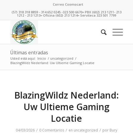
Correo Coomocart
(57) 318 318 8859 - 314 652 0245 -323 500 6670= PBX (602) 213 1211- 213
1212 - 213 1213= Oficina (602) 213 1214= Serviteca 323 501 7799
Últimas entradas
Usted está aquí:
Inicio
/
uncategorized
/
BlazingWildz Nederland: Uw Ultieme Gaming Locatie
BlazingWildz Nederland:
Uw Ultieme Gaming
Locatie
/
/
/
04/03/2026
0 Comentarios
en
uncategorized
por
Bury