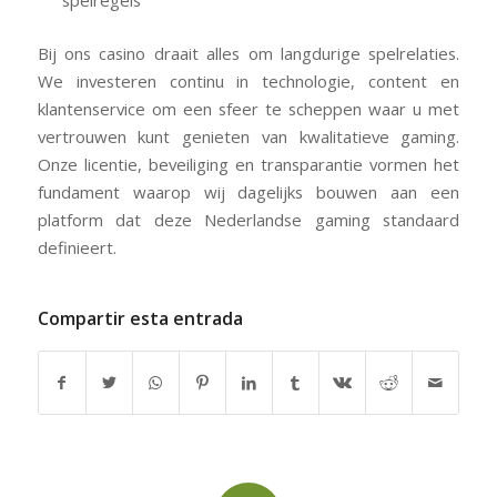
spelregels
Bij ons casino draait alles om langdurige spelrelaties.
We investeren continu in technologie, content en
klantenservice om een sfeer te scheppen waar u met
vertrouwen kunt genieten van kwalitatieve gaming.
Onze licentie, beveiliging en transparantie vormen het
fundament waarop wij dagelijks bouwen aan een
platform dat deze Nederlandse gaming standaard
definieert.
Compartir esta entrada