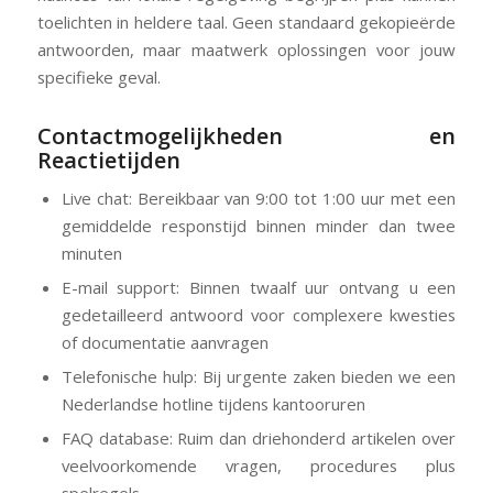
toelichten in heldere taal. Geen standaard gekopieërde
antwoorden, maar maatwerk oplossingen voor jouw
specifieke geval.
Contactmogelijkheden en
Reactietijden
Live chat: Bereikbaar van 9:00 tot 1:00 uur met een
gemiddelde responstijd binnen minder dan twee
minuten
E-mail support: Binnen twaalf uur ontvang u een
gedetailleerd antwoord voor complexere kwesties
of documentatie aanvragen
Telefonische hulp: Bij urgente zaken bieden we een
Nederlandse hotline tijdens kantooruren
FAQ database: Ruim dan driehonderd artikelen over
veelvoorkomende vragen, procedures plus