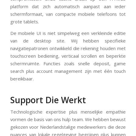
platform dat zich automatisch aanpast aan ieder
schermformaat, van compacte mobiele telefoons tot
grote tablets.
De mobiele UI is niet simpelweg een verkleinde editie
van de desktop site. Wij hebben specifieke
navigatiepatronen ontwikkeld die rekening houden met
touchscreen bediening, verticaal scrollen en beperkte
schermruimte. Functies zoals snelle deposit, game
search plus account management zijn met één touch
bereikbaar.
Support Die Werkt
Technologische expertise plus menselijke empathie
vormen de basis van ons hulp team. We hebben bewust
gekozen voor Nederlandstalige medewerkers die deze
nuances van lokale regelgeving begrijpen plus kunnen