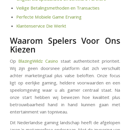
Veilige Betalingsmethoden en Transacties
Perfecte Mobiele Game Ervaring
Klantenservice Die Werkt
Waarom Spelers Voor Ons
Kiezen
Op
BlazingWildz Casino
staat authenticiteit prioriteit.
Wij zijn geen doorsnee platform dat zich verschuilt
achter marketingtaal plus valse beloften. Onze focus
ligt op eerlijke gaming, heldere voorwaarden en een
speelomgeving waar u als gamer centraal staat. Na
onze start hebben wij bewezen hoe kwaliteit plus
betrouwbaarheid hand in hand kunnen gaan met
entertainment van topniveau.
Dit Nederlandse gaming landschap heeft de afgelopen
jaren ‘n metamorfose ondergaan. Met de invoering van