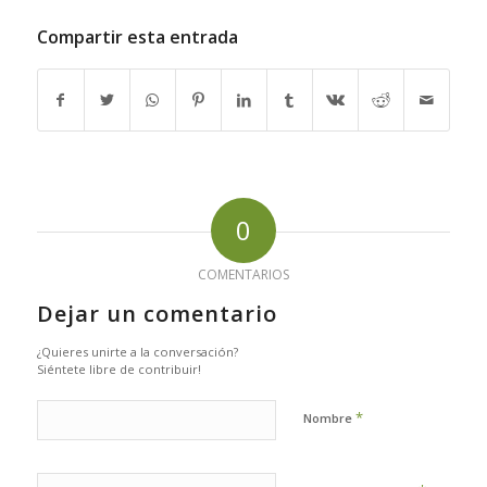
Compartir esta entrada
0
COMENTARIOS
Dejar un comentario
¿Quieres unirte a la conversación?
Siéntete libre de contribuir!
*
Nombre