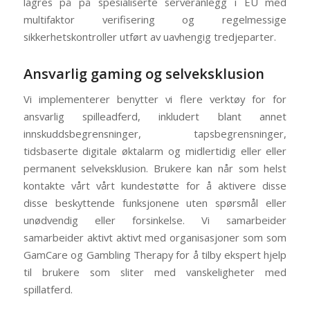
lagres på på spesialiserte serveranlegg i EU med
multifaktor verifisering og regelmessige
sikkerhetskontroller utført av uavhengig tredjeparter.
Ansvarlig gaming og selveksklusion
Vi implementerer benytter vi flere verktøy for for
ansvarlig spilleadferd, inkludert blant annet
innskuddsbegrensninger, tapsbegrensninger,
tidsbaserte digitale øktalarm og midlertidig eller eller
permanent selveksklusion. Brukere kan når som helst
kontakte vårt vårt kundestøtte for å aktivere disse
disse beskyttende funksjonene uten spørsmål eller
unødvendig eller forsinkelse. Vi samarbeider
samarbeider aktivt aktivt med organisasjoner som som
GamCare og Gambling Therapy for å tilby ekspert hjelp
til brukere som sliter med vanskeligheter med
spillatferd.