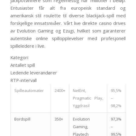
jackpotvinnere som regelmessig når millioner i beløp.
Entusiaster får alt fra europeisk standard og
amerikansk stil roulette til diverse blackjack-spill med
forskjellige innsatsnivåer. Vårt live direkte casino drives
av Evolution Gaming og Ezugi, hvilket som garanterer
autentiske online spillopplevelser med profesjonell
spilleledere i live.
Kategori
Antallet spill
Ledende leverandører
RTP-intervall
Spilleautomater
2400+
NetEnt,
95,5%
Pragmatic Play,
–
Yggdrasil
98,2%
Bordspill
350+
Evolution
97,3%
Gaming,
–
Playtech
99,5%