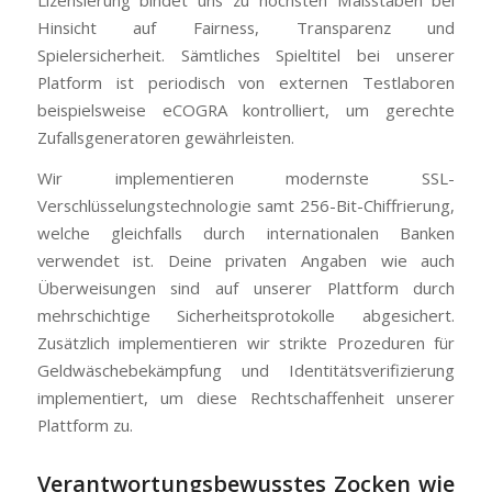
Hinsicht auf Fairness, Transparenz und
Spielersicherheit. Sämtliches Spieltitel bei unserer
Platform ist periodisch von externen Testlaboren
beispielsweise eCOGRA kontrolliert, um gerechte
Zufallsgeneratoren gewährleisten.
Wir implementieren modernste SSL-
Verschlüsselungstechnologie samt 256-Bit-Chiffrierung,
welche gleichfalls durch internationalen Banken
verwendet ist. Deine privaten Angaben wie auch
Überweisungen sind auf unserer Plattform durch
mehrschichtige Sicherheitsprotokolle abgesichert.
Zusätzlich implementieren wir strikte Prozeduren für
Geldwäschebekämpfung und Identitätsverifizierung
implementiert, um diese Rechtschaffenheit unserer
Plattform zu.
Verantwortungsbewusstes Zocken wie