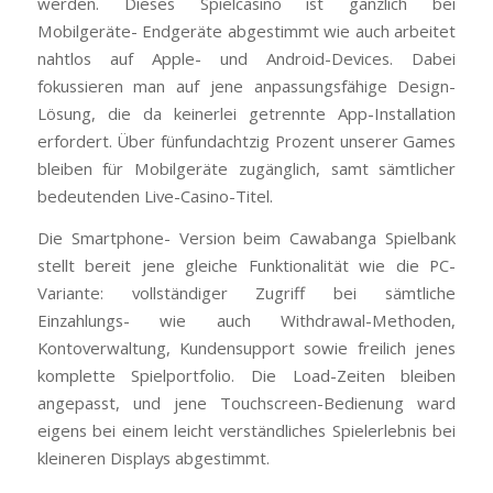
werden. Dieses Spielcasino ist gänzlich bei
Mobilgeräte- Endgeräte abgestimmt wie auch arbeitet
nahtlos auf Apple- und Android-Devices. Dabei
fokussieren man auf jene anpassungsfähige Design-
Lösung, die da keinerlei getrennte App-Installation
erfordert. Über fünfundachtzig Prozent unserer Games
bleiben für Mobilgeräte zugänglich, samt sämtlicher
bedeutenden Live-Casino-Titel.
Die Smartphone- Version beim Cawabanga Spielbank
stellt bereit jene gleiche Funktionalität wie die PC-
Variante: vollständiger Zugriff bei sämtliche
Einzahlungs- wie auch Withdrawal-Methoden,
Kontoverwaltung, Kundensupport sowie freilich jenes
komplette Spielportfolio. Die Load-Zeiten bleiben
angepasst, und jene Touchscreen-Bedienung ward
eigens bei einem leicht verständliches Spielerlebnis bei
kleineren Displays abgestimmt.