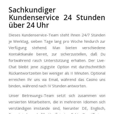
Sachkundiger
Kundenservice 24 Stunden
über 24 Uhr
Dieses Kundenservice-Team steht Ihnen 24/7 Stunden
je Werktag, sieben Tage lang pro Woche hindurch zur
Verfügung stehend. Man bieten verschiedene
Kontaktkanäle bereit, zur sicherzustellen, daß Du
fortwährend rasch Unterstützung erhalten. Der Live-
Chat bleibt jene zügigste Option mit durchschnittlich
Rückantwortzeiten bei weniger als II Minuten. Optional
erreichen Ihr uns via Email, während das Casino uns
binden, während nach IV Stunden antworten.
Unser Betreuungs-Team setzt sich zusammen von
versierten Mitarbeitern, die in mehreren Idiomen sich
verständigen imstande sind, hierunter DE, Englisch,