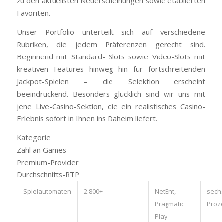
zu den aktuellsten Neuerscheinungen sowie etablierten
Favoriten.
Unser Portfolio unterteilt sich auf verschiedene
Rubriken, die jedem Präferenzen gerecht sind.
Beginnend mit Standard- Slots sowie Video-Slots mit
kreativen Features hinweg hin für fortschreitenden
Jackpot-Spielen – die Selektion erscheint
beeindruckend. Besonders glücklich sind wir uns mit
jene Live-Casino-Sektion, die ein realistisches Casino-
Erlebnis sofort in Ihnen ins Daheim liefert.
Kategorie
Zahl an Games
Premium-Provider
Durchschnitts-RTP
Spielautomaten
2.800+
NetEnt,
sech
Pragmatic
Proz
Play