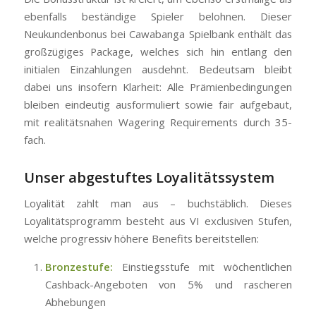
ebenfalls beständige Spieler belohnen. Dieser
Neukundenbonus bei Cawabanga Spielbank enthält das
großzügiges Package, welches sich hin entlang den
initialen Einzahlungen ausdehnt. Bedeutsam bleibt
dabei uns insofern Klarheit: Alle Prämienbedingungen
bleiben eindeutig ausformuliert sowie fair aufgebaut,
mit realitätsnahen Wagering Requirements durch 35-
fach.
Unser abgestuftes Loyalitätssystem
Loyalität zahlt man aus – buchstäblich. Dieses
Loyalitätsprogramm besteht aus VI exclusiven Stufen,
welche progressiv höhere Benefits bereitstellen:
Bronzestufe:
Einstiegsstufe mit wöchentlichen
Cashback-Angeboten von 5% und rascheren
Abhebungen