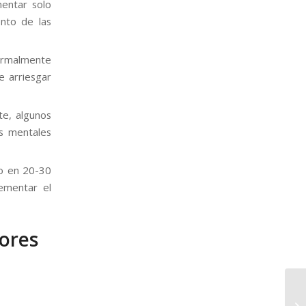
entar solo
ento de las
normalmente
e arriesgar
te, algunos
s mentales
o en 20-30
ementar el
ores
Ch