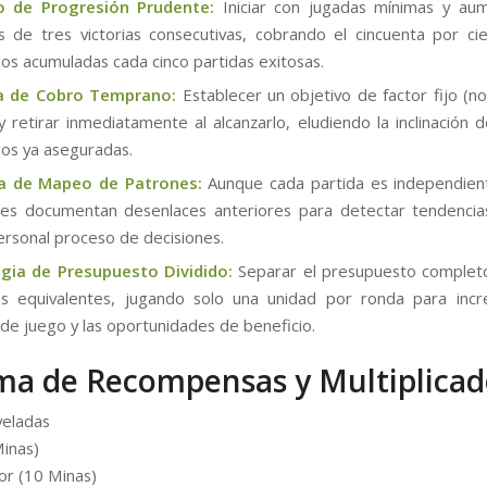
 de Progresión Prudente:
Iniciar con jugadas mínimas y aum
 de tres victorias consecutivas, cobrando el cincuenta por ci
ios acumuladas cada cinco partidas exitosas.
a de Cobro Temprano:
Establecer un objetivo de factor fijo (
y retirar inmediatamente al alcanzarlo, eludiendo la inclinación d
ios ya aseguradas.
a de Mapeo de Patrones:
Aunque cada partida es independien
es documentan desenlaces anteriores para detectar tendencia
ersonal proceso de decisiones.
egia de Presupuesto Dividido:
Separar el presupuesto complet
s equivalentes, jugando solo una unidad por ronda para incr
de juego y las oportunidades de beneficio.
ma de Recompensas y Multiplicad
veladas
Minas)
dor (10 Minas)