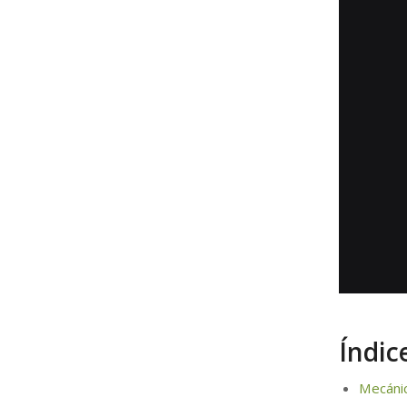
Índic
Mecánic