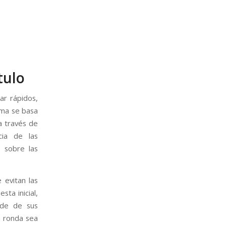
tulo
ar rápidos,
ema se basa
a través de
cia de las
 sobre las
 evitan las
ta inicial,
rde de sus
a ronda sea