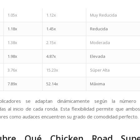
1.05x
1.12x
Muy Reducida
1.18x
1.45x
Reducida
1.38x
2.15x
Moderada
1.98x
4.87x
Elevada
3.76x
15.23x
Súper Alta
7.89x
52.14x
Máxima
iplicadores se adaptan dinámicamente según la número
das al inicio de cada ronda. Esta flexibilidad permite que ambo
ores como audaces encuentren su grado de comodidad perfecto.
ubre Qué Chicken Road Sup