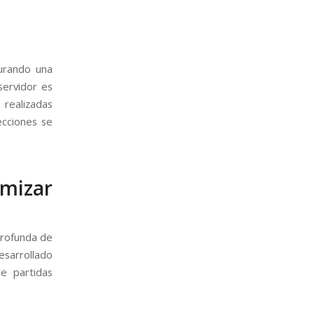
urando una
 servidor es
 realizadas
ecciones se
mizar
profunda de
esarrollado
e partidas