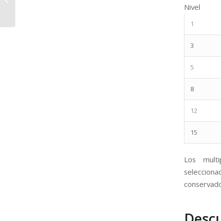
Anbieter für erstklassige Casino-U...
Nivel
1
3
5
8
12
15
Los mult
selecciona
conservad
Desc