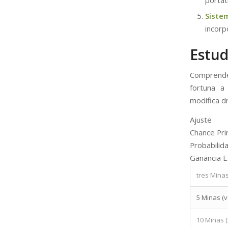
portát
Siste
incorp
Estud
Comprender
fortuna a
modifica d
Ajuste
Chance Pri
Probabilid
Ganancia 
tres Minas
5 Minas (ve
10 Minas (