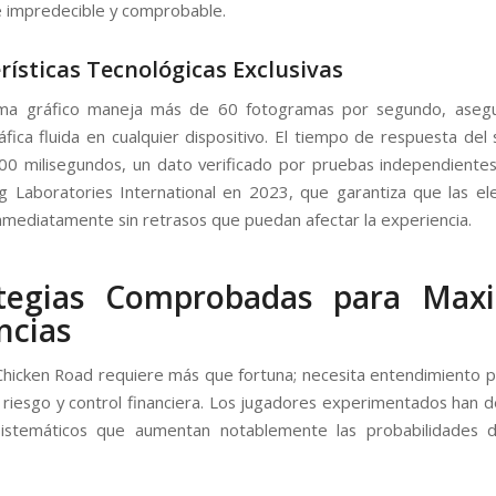
 impredecible y comprobable.
rísticas Tecnológicas Exclusivas
ema gráfico maneja más de 60 fotogramas por segundo, aseg
áfica fluida en cualquier dispositivo. El tiempo de respuesta del
0 milisegundos, un dato verificado por pruebas independientes
 Laboratories International en 2023, que garantiza que las el
inmediatamente sin retrasos que puedan afectar la experiencia.
ategias Comprobadas para Maxi
ncias
Chicken Road requiere más que fortuna; necesita entendimiento 
riesgo y control financiera. Los jugadores experimentados han d
sistemáticos que aumentan notablemente las probabilidades d