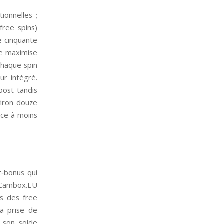
ionnelles ;
free spins)
e cinquante
he maximise
chaque spin
r intégré.​
oost tandis
viron douze
âce à moins
t‑bonus qui
r Cambox.EU
us des free
la prise de
 son solde