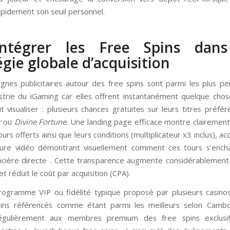
pidement son seuil personnel.
 Intégrer les Free Spins dan
égie globale d’acquisition
nes publicitaires autour des free spins sont parmi les plus p
ustrie du iGaming car elles offrent instantanément quelque cho
t visualiser : plusieurs chances gratuites sur leurs titres préfér
r
ou
Divine Fortune
. Une landing page efficace montre clairemen
urs offerts ainsi que leurs conditions (multiplicateur x3 inclus),
ture vidéo démontrant visuellement comment ces tours s’encha
ncière directe . Cette transparence augmente considérablement
 et réduit le coût par acquisition (CPA).
ogramme VIP ou fidélité typique proposé par plusieurs casinos
ains référencés comme étant parmi les meilleurs selon Camb
égulièrement aux membres premium des free spins exclusif