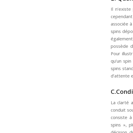
Il n’exist
cependant 
associée à
spins dépo
également 
possède dé
Pour illus
qu’un spin
spins stan
d’attente e
C.C​ond
La clarté 
conduit so
consiste à
spins », p
décision 