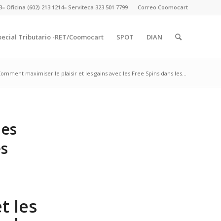
13= Oficina (602) 213 1214= Serviteca 323 501 7799
Correo Coomocart
ecial Tributario -RET/Coomocart
SPOT
DIAN
omment maximiser le plaisir et les gains avec les Free Spins dans les...
les
es
t les