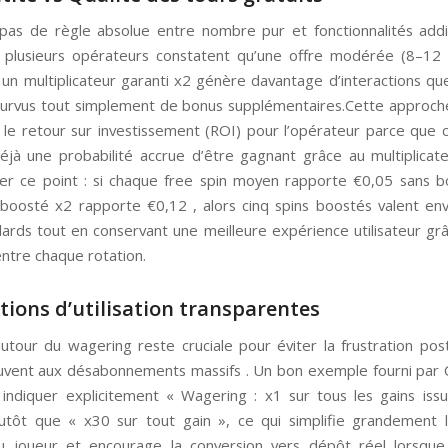
e pas de règle absolue entre nombre pur et fonctionnalités addit
plusieurs opérateurs constatent qu’une offre modérée (8–12 
 un multiplicateur garanti x2 génère davantage d’interactions qu
urvus tout simplement de bonus supplémentaires.Cette approc
le retour sur investissement (ROI) pour l’opérateur parce que 
jà une probabilité accrue d’être gagnant grâce au multiplicateu
trer ce point : si chaque free spin moyen rapporte €0,05 sans b
 boosté x2 rapporte €0,12 , alors cinq spins boostés valent en
dards tout en conservant une meilleure expérience utilisateur gr
ntre chaque rotation.​
itions d’utilisation transparentes
autour du wagering reste cruciale pour éviter la frustration pos
uvent aux désabonnements massifs . Un bon exemple fourni pa
 indiquer explicitement « Wagering : x1 sur tous les gains iss
lutôt que « x30 sur tout gain », ce qui simplifie grandement 
du joueur et encourage la conversion vers dépôt réel lorsque