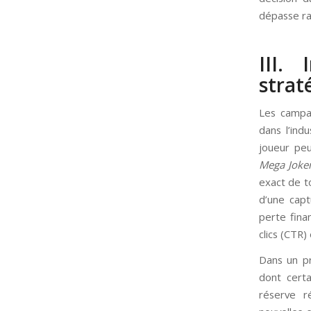
dépasse ra
III.
strat
Les campag
dans l’ind
joueur peu
Mega Joke
exact de to
d’une cap
perte fina
clics (CTR)
Dans un pr
dont cert
réserve r