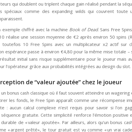
ateurs qui doublent ou triplent chaque gain réalisé pendant la séqu
s spéciaux comme des expanding wilds qui couvrent toute 
apparaissent.
 exemple chiffré avec la machine
Book of Dead
. Sans Free Spins
10 réalise une session moyenne de €2 après environ 50 spins (
nt toutefois 10 Free Spins avec un multiplicateur x2 actif sur 
on espérance passe à environ €4,80 pour la même mise totale – s
résultat initial sans risque supplémentaire pour le joueur mais a
ur l’opérateur grâce aux probabilités intégrées au design du slot.
erception de “valeur ajoutée” chez le joueur
un bonus cash classique où il faut souvent atteindre un wagering 
tirer les fonds, le Free Spin apparaît comme une récompense i
te : aucun calcul complexe n’est requis pour savoir si l’on g
 séquence gratuite. Cette simplicité renforce l’émotion positive 
 durable de « valeur ajoutée». Par ailleurs, alors qu’un bonus cas
e « argent prêté», le tour gratuit est vu comme « un vrai cad