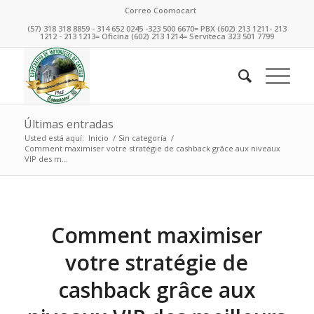
Correo Coomocart
(57) 318 318 8859 - 314 652 0245 -323 500 6670= PBX (602) 213 1211- 213
1212 - 213 1213= Oficina (602) 213 1214= Serviteca 323 501 7799
Últimas entradas
Usted está aquí:
Inicio
/
Sin categoría
/
Comment maximiser votre stratégie de cashback grâce aux niveaux
VIP des m...
Comment maximiser
votre stratégie de
cashback grâce aux