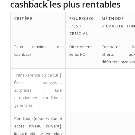
cashback les plus rentables
CRITÈRE
POURQUOI
MÉTHODE
C’EST
D’ÉVALUATIO
CRUCIAL
Taux maximal de
Directement
Comparer %
cashback
lié au ROI
offerts au
différents niveau
Transparence du calcul │
Évite mauvaises
surprises │ Lire
attentivement conditions
générales
Conditions(dépôt/volume)
accès niveau suivant│
Impacte vitesse évolution