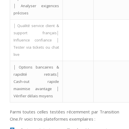
│ Analyser exigences
précises
│ Qualité service client &
support français│
Influence confiance │
Tester via tickets ou chat
live
│ Options bancaires &
rapidité retraits│
Cash‑out rapide
maximise avantage │
Vérifier délais moyens
Parmi toutes celles testées récemment par Transition
One.Fr voici trois plateformes exemplaires :