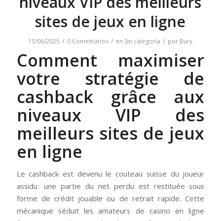
niveaux VIP des meilleurs
sites de jeux en ligne
/
/
/
15/06/2025
0 Comentarios
en
Sin categoría
por
Bury
Comment maximiser
votre stratégie de
cashback grâce aux
niveaux VIP des
meilleurs sites de jeux
en ligne
Le cashback est devenu le couteau suisse du joueur
assidu : une partie du net perdu est restituée sous
forme de crédit jouable ou de retrait rapide. Cette
mécanique séduit les amateurs de casino en ligne