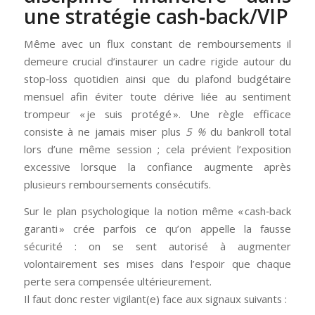
une stratégie cash‑back/VIP
Même avec un flux constant de remboursements il
demeure crucial d’instaurer un cadre rigide autour du
stop‑loss quotidien ainsi que du plafond budgétaire
mensuel afin éviter toute dérive liée au sentiment
trompeur « je suis protégé ». Une règle efficace
consiste à ne jamais miser plus
5 %
du bankroll total
lors d’une même session ; cela prévient l’exposition
excessive lorsque la confiance augmente après
plusieurs remboursements consécutifs.​
Sur le plan psychologique la notion même « cash‐back
garanti » crée parfois ce qu’on appelle la fausse
sécurité : on se sent autorisé à augmenter
volontairement ses mises dans l’espoir que chaque
perte sera compensée ultérieurement.
Il faut donc rester vigilant(e) face aux signaux suivants :