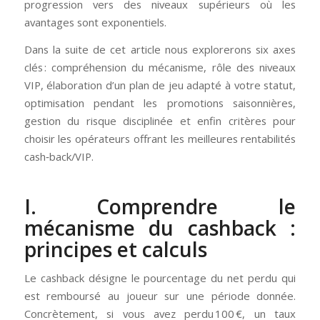
progression vers des niveaux supérieurs où les
avantages sont exponentiels.
Dans la suite de cet article nous explorerons six axes
clés : compréhension du mécanisme, rôle des niveaux
VIP, élaboration d’un plan de jeu adapté à votre statut,
optimisation pendant les promotions saisonnières,
gestion du risque disciplinée et enfin critères pour
choisir les opérateurs offrant les meilleures rentabilités
cash‑back/VIP.
I. Comprendre le
mécanisme du cashback :
principes et calculs
Le cashback désigne le pourcentage du net perdu qui
est remboursé au joueur sur une période donnée.
Concrètement, si vous avez perdu 100 €, un taux