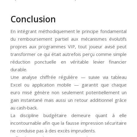
Conclusion
En intégrant méthodiquement le principe fondamental
du remboursement partiel aux mécanismes évolutifs
propres aux programmes VIP, tout joueur avisé peut
transformer ce qui était autrefois perçu comme simple
réduction ponctuelle en véritable levier financier
durable.
Une analyse chiffrée régulière — suivie via tableau
Excel ou application mobile — garantit que chaque
euro misé génère non seulement potentiellement un
gain instantané mais aussi un retour additionnel grâce
au cash‑back.
La discipline budgétaire demeure quant à elle
incontournable afin que la fausse impression sécuritaire
ne conduise pas à des excès imprudents.