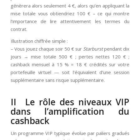
génèrera alors seulement 4 €, alors qu’en appliquant la
mise totale vous obtiendriez 100 € – ce qui montre
l’importance de lire attentivement les termes du
contrat.
Illustration chiffrée simple :
– Vous jouez chaque soir 50 € sur
Starburst
pendant dix
jours → mise totale 500 € ; pertes nettes 120 € ;
cashback mensuel à 15 % = 18 € crédités sur votre
portefeuille virtuel — soit l’équivalent d’une session
supplémentaire sans risque supplémentaire.
II Le rôle des niveaux VIP
dans l’amplification du
cashback
Un programme VIP typique évolue par paliers gradués