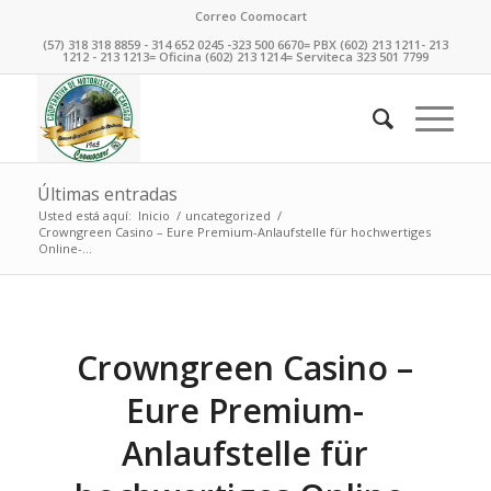
Correo Coomocart
(57) 318 318 8859 - 314 652 0245 -323 500 6670= PBX (602) 213 1211- 213
1212 - 213 1213= Oficina (602) 213 1214= Serviteca 323 501 7799
Últimas entradas
Usted está aquí:
Inicio
/
uncategorized
/
Crowngreen Casino – Eure Premium-Anlaufstelle für hochwertiges
Online-...
Crowngreen Casino –
Eure Premium-
Anlaufstelle für