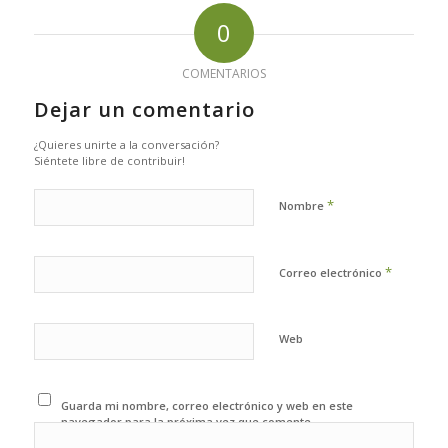
0
COMENTARIOS
Dejar un comentario
¿Quieres unirte a la conversación?
Siéntete libre de contribuir!
*
Nombre
*
Correo electrónico
Web
Guarda mi nombre, correo electrónico y web en este
navegador para la próxima vez que comente.