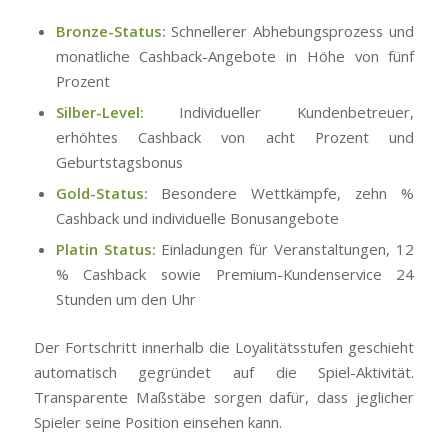
Bronze-Status:
Schnellerer Abhebungsprozess und
monatliche Cashback-Angebote in Höhe von fünf
Prozent
Silber-Level:
Individueller Kundenbetreuer,
erhöhtes Cashback von acht Prozent und
Geburtstagsbonus
Gold-Status:
Besondere Wettkämpfe, zehn %
Cashback und individuelle Bonusangebote
Platin Status:
Einladungen für Veranstaltungen, 12
% Cashback sowie Premium-Kundenservice 24
Stunden um den Uhr
Der Fortschritt innerhalb die Loyalitätsstufen geschieht
automatisch gegründet auf die Spiel-Aktivität.
Transparente Maßstäbe sorgen dafür, dass jeglicher
Spieler seine Position einsehen kann.