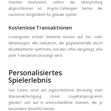
Stunden bearbeitet, sofern die Überprüfung
abgeschlossen ist. Krypto-Zahlungen bieten die
rascheste Möglichkeit für globale Spieler.
Kostenlose Transaktionen
Crowngreen erhebt keinerlei Kosten auf Ein- oder
Abhebungen. Alle Gebühren, die gegebenenfalls durch
Bezahlanbieter auftreten, werden offen dargelegt, ehe
jede Transaktion bestätigt wird.
Personalisiertes
Spielerlebnis
Das Casino setzt auf zugeschnittene Beratung statt
Massenabfertigung. Unser Loyalitätsprogramm
gliedert sich auf in unterschiedliche Ebenen, die je
besondere Benefits bieten: