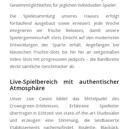
Gewinnmöglichkeiten für jeglichen individuellen Spieler.
Die Spielesammlung unseres Hauses erfolgt
fortlaufend ausgebaut sowie erneuert. Jede Woche
integrieren wir frische Releases, damit unsere
Spielergemeinschaft stets Einsicht auf den modernsten
Entwicklungen der Sparte erhält. Angefangen bei
klassischen Früchte-Slots bis hin hin an zeitgemäßen
Video-Slots mit progressiven Jackpots – die Bandbreite
deckt sämtliche Geschmäcker ab.
Live-Spielbereich mit authentischer
Atmosphäre
Unser Live Casino bildet das Mittelpunkt des
Crowngreen-Erlebnisses. Erfahrene Spielleiter
übertragen in Echtzeit von state-of-the-art Studiosälen
und erzeugen eine Stimmung, die landbasierte
Etablissements nachempfindet. Roulette, Blackjack,