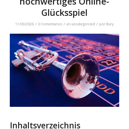
hochwertiges Online-
Glücksspiel
/
/
/
11/03/2026
0 Comentarios
en
uncategorized
por
Bury
Inhaltsverzeichnis