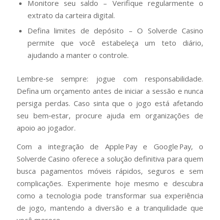
Monitore seu saldo – Verifique regularmente o
extrato da carteira digital.
Defina limites de depósito – O Solverde Casino
permite que você estabeleça um teto diário,
ajudando a manter o controle.
Lembre‑se sempre: jogue com responsabilidade.
Defina um orçamento antes de iniciar a sessão e nunca
persiga perdas. Caso sinta que o jogo está afetando
seu bem‑estar, procure ajuda em organizações de
apoio ao jogador.
Com a integração de Apple Pay e Google Pay, o
Solverde Casino oferece a solução definitiva para quem
busca pagamentos móveis rápidos, seguros e sem
complicações. Experimente hoje mesmo e descubra
como a tecnologia pode transformar sua experiência
de jogo, mantendo a diversão e a tranquilidade que