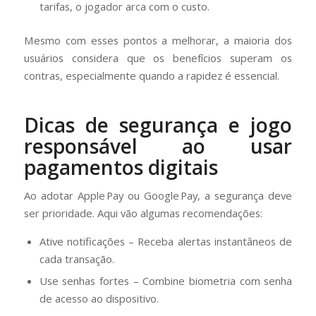
tarifas, o jogador arca com o custo.
Mesmo com esses pontos a melhorar, a maioria dos
usuários considera que os benefícios superam os
contras, especialmente quando a rapidez é essencial.
Dicas de segurança e jogo
responsável ao usar
pagamentos digitais
Ao adotar Apple Pay ou Google Pay, a segurança deve
ser prioridade. Aqui vão algumas recomendações:
Ative notificações – Receba alertas instantâneos de
cada transação.
Use senhas fortes – Combine biometria com senha
de acesso ao dispositivo.