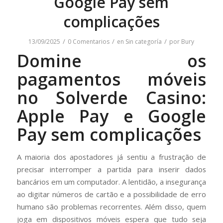
Google Pay sem
complicações
/
/
/
13/09/2025
0 Comentarios
en
Sin categoría
por
Bury
Domine os
pagamentos móveis
no Solverde Casino:
Apple Pay e Google
Pay sem complicações
A maioria dos apostadores já sentiu a frustração de
precisar interromper a partida para inserir dados
bancários em um computador. A lentidão, a insegurança
ao digitar números de cartão e a possibilidade de erro
humano são problemas recorrentes. Além disso, quem
joga em dispositivos móveis espera que tudo seja