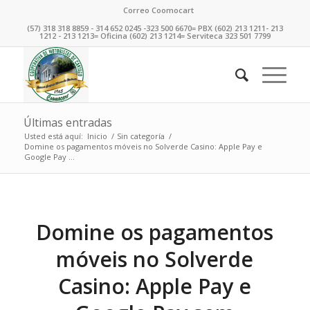
Correo Coomocart
(57) 318 318 8859 - 314 652 0245 -323 500 6670= PBX (602) 213 1211- 213
1212 - 213 1213= Oficina (602) 213 1214= Serviteca 323 501 7799
Últimas entradas
Usted está aquí:
Inicio
/
Sin categoría
/
Domine os pagamentos móveis no Solverde Casino: Apple Pay e
Google Pay ...
Domine os pagamentos
móveis no Solverde
Casino: Apple Pay e