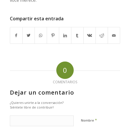
você merece.
Compartir esta entrada
0
COMENTARIOS
Dejar un comentario
¿Quieres unirte a la conversación?
Siéntete libre de contribuir!
*
Nombre