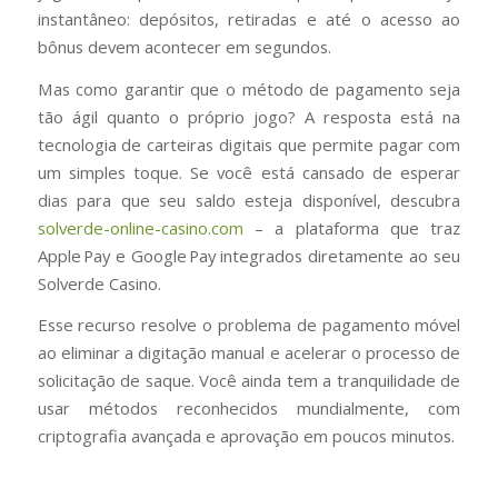
instantâneo: depósitos, retiradas e até o acesso ao
bônus devem acontecer em segundos.
Mas como garantir que o método de pagamento seja
tão ágil quanto o próprio jogo? A resposta está na
tecnologia de carteiras digitais que permite pagar com
um simples toque. Se você está cansado de esperar
dias para que seu saldo esteja disponível, descubra
solverde-online-casino.com
– a plataforma que traz
Apple Pay e Google Pay integrados diretamente ao seu
Solverde Casino.
Esse recurso resolve o problema de pagamento móvel
ao eliminar a digitação manual e acelerar o processo de
solicitação de saque. Você ainda tem a tranquilidade de
usar métodos reconhecidos mundialmente, com
criptografia avançada e aprovação em poucos minutos.