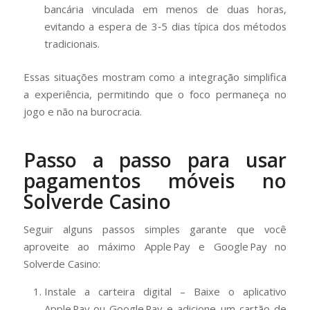
bancária vinculada em menos de duas horas,
evitando a espera de 3‑5 dias típica dos métodos
tradicionais.
Essas situações mostram como a integração simplifica
a experiência, permitindo que o foco permaneça no
jogo e não na burocracia.
Passo a passo para usar
pagamentos móveis no
Solverde Casino
Seguir alguns passos simples garante que você
aproveite ao máximo Apple Pay e Google Pay no
Solverde Casino:
Instale a carteira digital – Baixe o aplicativo
Apple Pay ou Google Pay e adicione um cartão de