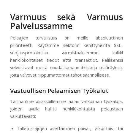
Varmuus sekä Varmuus
Palvelussamme
Pelaajien turvallisuus on meille absoluuttinen
prioriteetti. Käytämme sektorin kehittyneintä SSL-
suojausprotokollaa varmistaaksemme kaikki
henkilökohtaiset tiedot että transaktiot. Pelilisenssi
velvoittavat meitä noudattamaan tiukkoja määräyksiä,
joita valvovat riippumattomat tahot säännöllisesti.
Vastuullisen Pelaamisen Työkalut
Tarjoamme asiakkaillemme laajan valikoiman työkaluja,
joiden avulla hallita henkilökohtaista pelaustaan
vaikuttavasti:
Talletusrajojen asettaminen päivä-, viikoittais- tai