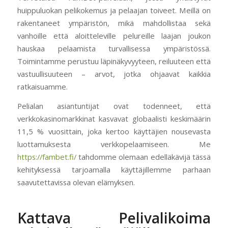
huippuluokan pelikokemus ja pelaajan toiveet. Meillä on
rakentaneet ympäristön, mikä mahdollistaa sekä
vanhoille että aloitteleville pelureille laajan joukon
hauskaa pelaamista turvallisessa ympäristössä.
Toimintamme perustuu läpinäkyvyyteen, reiluuteen että
vastuullisuuteen – arvot, jotka ohjaavat kaikkia
ratkaisuamme.
Pelialan asiantuntijat ovat todenneet, että
verkkokasinomarkkinat kasvavat globaalisti keskimäärin
11,5 % vuosittain, joka kertoo käyttäjien nousevasta
luottamuksesta verkkopelaamiseen. Me
https://fambet.fi/
tahdomme olemaan edelläkävijä tässä
kehityksessä tarjoamalla käyttäjillemme parhaan
saavutettavissa olevan elämyksen.
Kattava Pelivalikoima