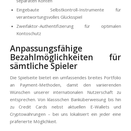
separaten Konten
Eingebaute Selbstkontroll-Instrumente für
verantwortungsvolles Glücksspiel
Zweifaktor-Authentifizierung für optimalen
Kontoschutz
Anpassungsfähige
Bezahlmöglichkeiten für
sämtliche Spieler
Die Spielseite bietet ein umfassendes breites Portfolio
an Payment-Methoden, damit den variierenden
Wünschen unserer internationalen Nutzerschaft zu
entsprechen. Von klassischen Banküberweisung bis hin
zu Credit Cards nebst aktuellen E-Wallets und
Cryptowährungen – bei uns lokalisiert ein jeder eine
präferierte Möglichkeit.