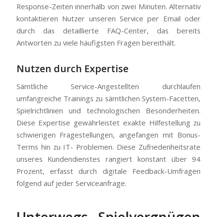
Response-Zeiten innerhalb von zwei Minuten. Alternativ
kontaktieren Nutzer unseren Service per Email oder
durch das detaillierte FAQ-Center, das bereits
Antworten zu viele häufigsten Fragen bereithält.
Nutzen durch Expertise
Sämtliche Service-Angestellten durchlaufen
umfangreiche Trainings zu sämtlichen System-Facetten,
Spielrichtlinien und technologischen Besonderheiten.
Diese Expertise gewährleistet exakte Hilfestellung zu
schwierigen Fragestellungen, angefangen mit Bonus-
Terms hin zu IT- Problemen. Diese Zufriedenheitsrate
unseres Kundendienstes rangiert konstant über 94
Prozent, erfasst durch digitale Feedback-Umfragen
folgend auf jeder Serviceanfrage.
Unterwegs- Spielvergnügen