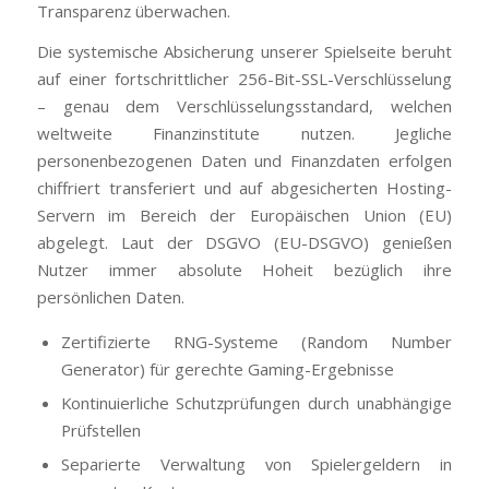
Transparenz überwachen.
Die systemische Absicherung unserer Spielseite beruht
auf einer fortschrittlicher 256-Bit-SSL-Verschlüsselung
– genau dem Verschlüsselungsstandard, welchen
weltweite Finanzinstitute nutzen. Jegliche
personenbezogenen Daten und Finanzdaten erfolgen
chiffriert transferiert und auf abgesicherten Hosting-
Servern im Bereich der Europäischen Union (EU)
abgelegt. Laut der DSGVO (EU-DSGVO) genießen
Nutzer immer absolute Hoheit bezüglich ihre
persönlichen Daten.
Zertifizierte RNG-Systeme (Random Number
Generator) für gerechte Gaming-Ergebnisse
Kontinuierliche Schutzprüfungen durch unabhängige
Prüfstellen
Separierte Verwaltung von Spielergeldern in