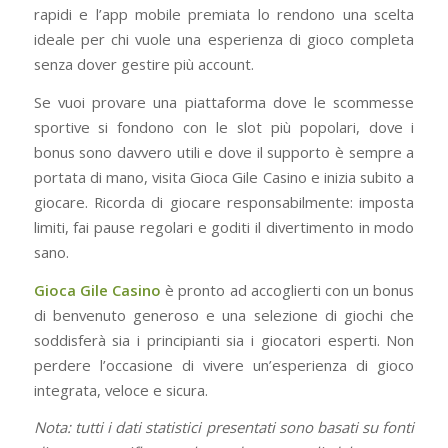
rapidi e l’app mobile premiata lo rendono una scelta
ideale per chi vuole una esperienza di gioco completa
senza dover gestire più account.
Se vuoi provare una piattaforma dove le scommesse
sportive si fondono con le slot più popolari, dove i
bonus sono davvero utili e dove il supporto è sempre a
portata di mano, visita Gioca Gile Casino e inizia subito a
giocare. Ricorda di giocare responsabilmente: imposta
limiti, fai pause regolari e goditi il divertimento in modo
sano.
Gioca Gile Casino
è pronto ad accoglierti con un bonus
di benvenuto generoso e una selezione di giochi che
soddisferà sia i principianti sia i giocatori esperti. Non
perdere l’occasione di vivere un’esperienza di gioco
integrata, veloce e sicura.
Nota: tutti i dati statistici presentati sono basati su fonti