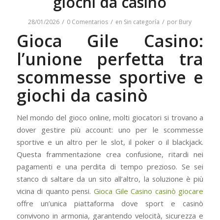
giochi da casinò
/
/
/
28/01/2026
0 Comentarios
en
Sin categoría
por
Bury
Gioca Gile Casino:
l’unione perfetta tra
scommesse sportive e
giochi da casinò
Nel mondo del gioco online, molti giocatori si trovano a
dover gestire più account: uno per le scommesse
sportive e un altro per le slot, il poker o il blackjack.
Questa frammentazione crea confusione, ritardi nei
pagamenti e una perdita di tempo prezioso. Se sei
stanco di saltare da un sito all’altro, la soluzione è più
vicina di quanto pensi.
Gioca Gile Casino casinò giocare
offre un’unica piattaforma dove sport e casinò
convivono in armonia, garantendo velocità, sicurezza e