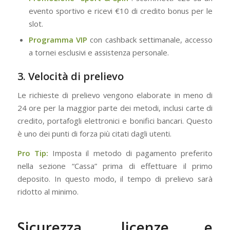
evento sportivo e ricevi €10 di credito bonus per le
slot.
Programma VIP
con cashback settimanale, accesso
a tornei esclusivi e assistenza personale.
3. Velocità di prelievo
Le richieste di prelievo vengono elaborate in meno di
24 ore per la maggior parte dei metodi, inclusi carte di
credito, portafogli elettronici e bonifici bancari. Questo
è uno dei punti di forza più citati dagli utenti.
Pro Tip:
Imposta il metodo di pagamento preferito
nella sezione “Cassa” prima di effettuare il primo
deposito. In questo modo, il tempo di prelievo sarà
ridotto al minimo.
Sicurezza, licenze e