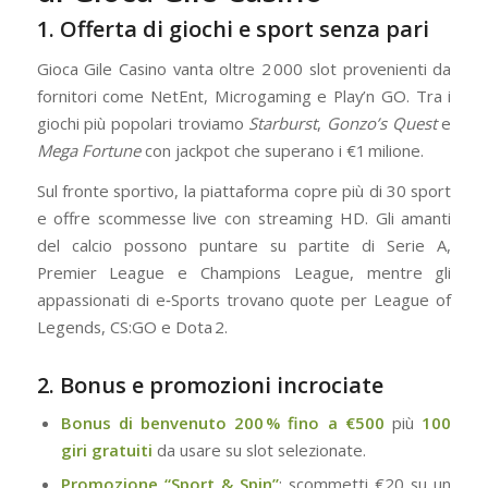
1. Offerta di giochi e sport senza pari
Gioca Gile Casino vanta oltre 2 000 slot provenienti da
fornitori come NetEnt, Microgaming e Play’n GO. Tra i
giochi più popolari troviamo
Starburst
,
Gonzo’s Quest
e
Mega Fortune
con jackpot che superano i €1 milione.
Sul fronte sportivo, la piattaforma copre più di 30 sport
e offre scommesse live con streaming HD. Gli amanti
del calcio possono puntare su partite di Serie A,
Premier League e Champions League, mentre gli
appassionati di e‑Sports trovano quote per League of
Legends, CS:GO e Dota 2.
2. Bonus e promozioni incrociate
Bonus di benvenuto 200 % fino a €500
più
100
giri gratuiti
da usare su slot selezionate.
Promozione “Sport & Spin”
: scommetti €20 su un