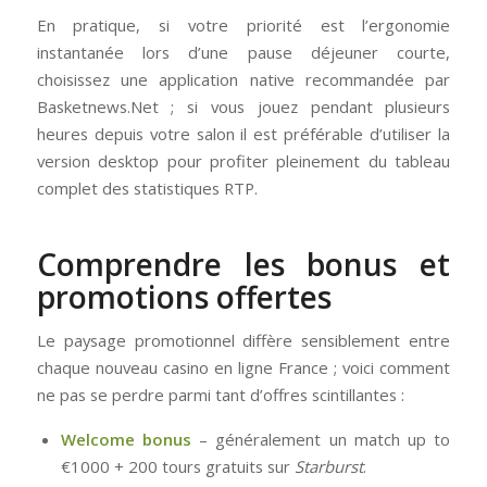
En pratique, si votre priorité est l’ergonomie
instantanée lors d’une pause déjeuner courte,
choisissez une application native recommandée par
Basketnews.Net ; si vous jouez pendant plusieurs
heures depuis votre salon il est préférable d’utiliser la
version desktop pour profiter pleinement du tableau
complet des statistiques RTP.
Comprendre les bonus et
promotions offertes
Le paysage promotionnel diffère sensiblement entre
chaque nouveau casino en ligne France ; voici comment
ne pas se perdre parmi tant d’offres scintillantes :
Welcome bonus
– généralement un match up to
€1000 + 200 tours gratuits sur
Starburst
.