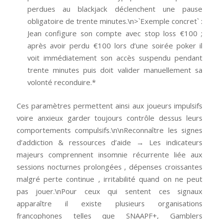
perdues au blackjack déclenchent une pause
obligatoire de trente minutes.\n>`Exemple concret` :
Jean configure son compte avec stop loss €100 ;
après avoir perdu €100 lors d’une soirée poker il
voit immédiatement son accès suspendu pendant
trente minutes puis doit valider manuellement sa
volonté reconduire.*
Ces paramètres permettent ainsi aux joueurs impulsifs
voire anxieux garder toujours contrôle dessus leurs
comportements compulsifs.\n\nReconnaître les signes
d’addiction & ressources d’aide → Les indicateurs
majeurs comprennent insomnie récurrente liée aux
sessions nocturnes prolongées , dépenses croissantes
malgré perte continue , irritabilité quand on ne peut
pas jouer.\nPour ceux qui sentent ces signaux
apparaître il existe plusieurs organisations
francophones telles que SNAAPF+, Gamblers