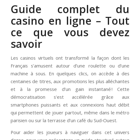
Guide complet du
casino en ligne – Tout
ce que vous devez
savoir
Les casinos virtuels ont transformé la façon dont les
Français s’amusent autour d’une roulette ou d’une
machine à sous. En quelques clics, on accède à des
centaines de titres, aux promotions les plus alléchantes
et à la promesse d’un gain instantané ! Cette
démocratisation s’est accélérée grâce aux
smartphones puissants et aux connexions haut débit
qui permettent de jouer partout, même dans le métro
parisien ou sur la terrasse d’un café du Sud‑Ouest.
Pour aider les joueurs à naviguer dans cet univers
dense, nous vous présentons un guide structuré autour