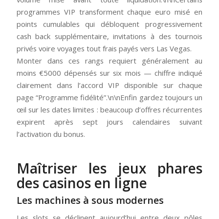
programmes VIP transforment chaque euro misé en
points cumulables qui débloquent progressivement
cash back supplémentaire, invitations à des tournois
privés voire voyages tout frais payés vers Las Vegas.
Monter dans ces rangs requiert généralement au
moins €5000 dépensés sur six mois — chiffre indiqué
clairement dans l’accord VIP disponible sur chaque
page “Programme fidélité”.\n\nEnfin gardez toujours un
œil sur les dates limites : beaucoup d’offres récurrentes
expirent après sept jours calendaires suivant
l’activation du bonus.
Maîtriser les jeux phares
des casinos en ligne
Les machines à sous modernes
Les slots se déclinent aujourd’hui entre deux pôles