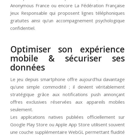
Anonymous France ou encore La Fédération Française
Jeux Responsable qui proposent lignes téléphoniques
gratuites ainsi qu’un accompagnement psychologique
confidentiel.
Optimiser son expérience
mobile & sécuriser ses
données
Le jeu depuis smartphone offre aujourd’hui davantage
qu’une simple commodité ; il devient véritablement
stratégique grâce aux notifications push annonçant
offres exclusives réservées aux appareils mobiles
seulement.
Les applications natives publiées officiellement sur
Google Play Store ou Apple App Store utilisent souvent
une couche supplémentaire WebGL permettant fluidité