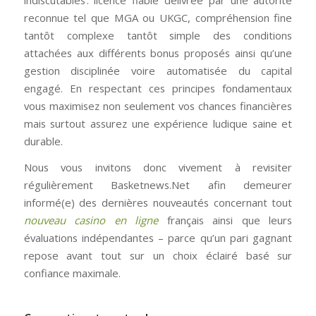
reconnue tel que MGA ou UKGC, compréhension fine
tantôt complexe tantôt simple des conditions
attachées aux différents bonus proposés ainsi qu’une
gestion disciplinée voire automatisée du capital
engagé.​ En respectant ces principes fondamentaux
vous maximisez non seulement vos chances financières
mais surtout assurez une expérience ludique saine et
durable.​
Nous vous invitons donc vivement à revisiter
régulièrement Basketnews.Net afin demeurer
informé(e) des dernières nouveautés concernant tout
nouveau casino en ligne
français ainsi que leurs
évaluations indépendantes – parce qu’un pari gagnant
repose avant tout sur un choix éclairé basé sur
confiance maximale.​