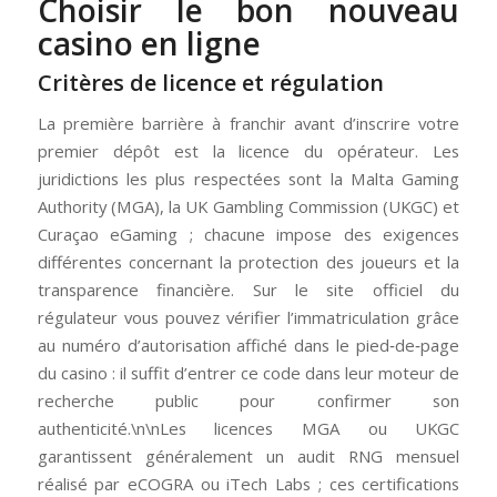
Choisir le bon nouveau
casino en ligne
Critères de licence et régulation
La première barrière à franchir avant d’inscrire votre
premier dépôt est la licence du opérateur. Les
juridictions les plus respectées sont la Malta Gaming
Authority (MGA), la UK Gambling Commission (UKGC) et
Curaçao eGaming ; chacune impose des exigences
différentes concernant la protection des joueurs et la
transparence financière. Sur le site officiel du
régulateur vous pouvez vérifier l’immatriculation grâce
au numéro d’autorisation affiché dans le pied‑de‑page
du casino : il suffit d’entrer ce code dans leur moteur de
recherche public pour confirmer son
authenticité.\n\nLes licences MGA ou UKGC
garantissent généralement un audit RNG mensuel
réalisé par eCOGRA ou iTech Labs ; ces certifications