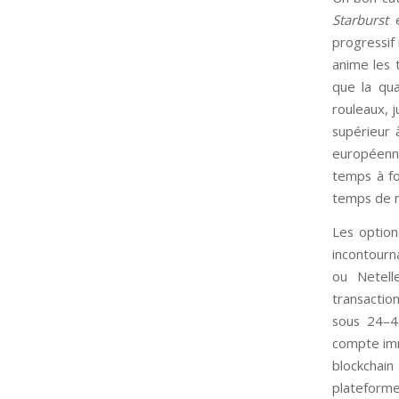
Starburst
progressif 
anime les 
que la qu
rouleaux, j
supérieur 
européenne
temps à fo
temps de r
Les option
incontourn
ou Netell
transactio
sous 24–48
compte imm
blockchai
plateforme