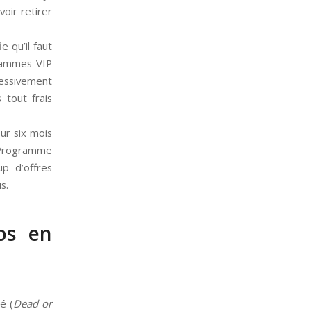
voir retirer
 qu’il faut
grammes VIP
ressivement
 tout frais
ur six mois
 “Programme
up d’offres
s.
nos en
é (
Dead or