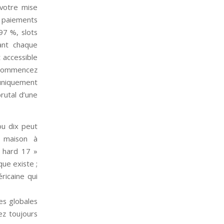
 votre mise
 paiements
97 %, slots
ant chaque
 accessible
: commencez
uniquement
brutal d’une
ou dix peut
e maison à
 hard 17 »
que existe ;
ricaine qui
es globales
ez toujours