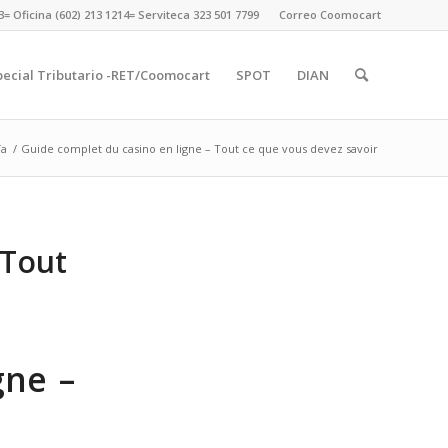
13= Oficina (602) 213 1214= Serviteca 323 501 7799
Correo Coomocart
ecial Tributario -RET/Coomocart
SPOT
DIAN
ía
/
Guide complet du casino en ligne – Tout ce que vous devez savoir
 Tout
gne –