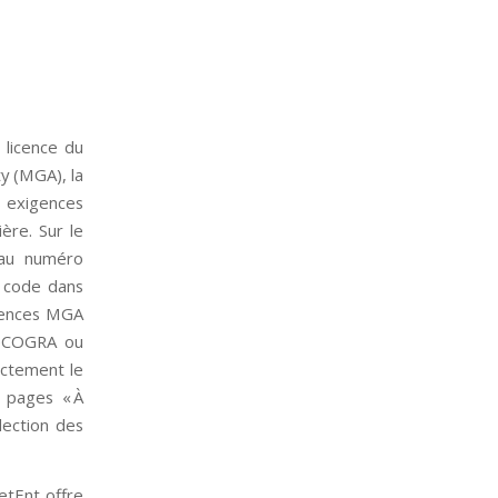
 licence du
ty (MGA), la
 exigences
ère. Sur le
e au numéro
e code dans
icences MGA
 eCOGRA ou
rictement le
 pages « À
lection des
etEnt offre