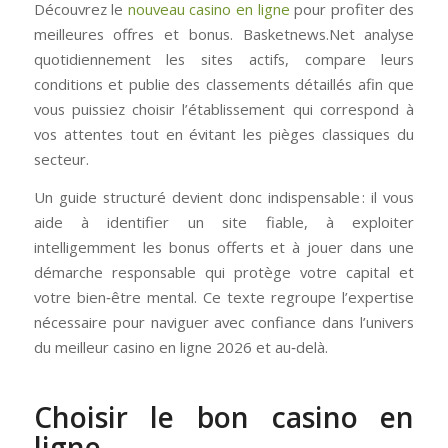
Découvrez le
nouveau casino en ligne
pour profiter des
meilleures offres et bonus. Basketnews.Net analyse
quotidiennement les sites actifs, compare leurs
conditions et publie des classements détaillés afin que
vous puissiez choisir l’établissement qui correspond à
vos attentes tout en évitant les pièges classiques du
secteur.
Un guide structuré devient donc indispensable : il vous
aide à identifier un site fiable, à exploiter
intelligemment les bonus offerts et à jouer dans une
démarche responsable qui protège votre capital et
votre bien‑être mental. Ce texte regroupe l’expertise
nécessaire pour naviguer avec confiance dans l’univers
du meilleur casino en ligne 2026 et au‑delà.
Choisir le bon casino en
ligne