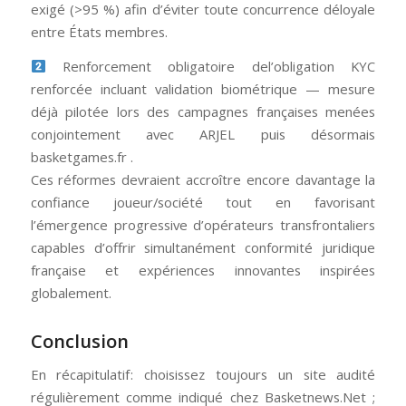
exigé (>95 %) afin d’éviter toute concurrence déloyale
entre États membres.
Renforcement obligatoire del’obligation KYC
renforcée incluant validation biométrique — mesure
déjà pilotée lors des campagnes françaises menées
conjointement avec ARJEL puis désormais
basketgames.fr .
Ces réformes devraient accroître encore davantage la
confiance joueur/société tout en favorisant
l’émergence progressive d’opérateurs transfrontaliers
capables d’offrir simultanément conformité juridique
française et expériences innovantes inspirées
globalement.
Conclusion
En récapitulatif : choisissez toujours un site audité
régulièrement comme indiqué chez Basketnews.Net ;