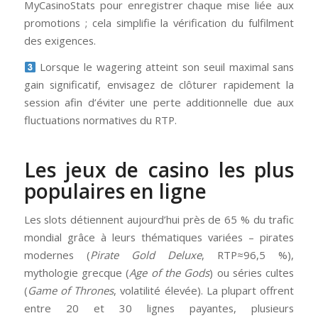
MyCasinoStats pour enregistrer chaque mise liée aux
promotions ; cela simplifie la vérification du fulfilment
des exigences.
Lorsque le wagering atteint son seuil maximal sans
gain significatif, envisagez de clôturer rapidement la
session afin d’éviter une perte additionnelle due aux
fluctuations normatives du RTP.
Les jeux de casino les plus
populaires en ligne
Les slots détiennent aujourd’hui près de 65 % du trafic
mondial grâce à leurs thématiques variées – pirates
modernes (
Pirate Gold Deluxe
, RTP≈96,5 %),
mythologie grecque (
Age of the Gods
) ou séries cultes
(
Game of Thrones
, volatilité élevée). La plupart offrent
entre 20 et 30 lignes payantes, plusieurs