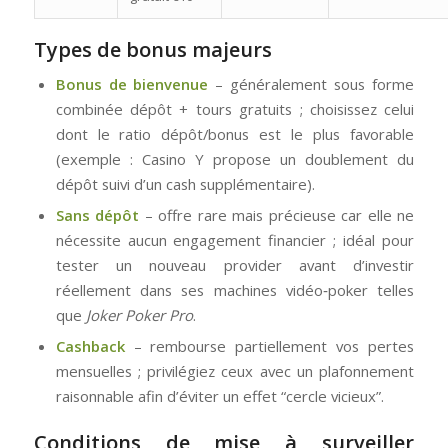
Types de bonus majeurs
Bonus de bienvenue
– généralement sous forme
combinée dépôt + tours gratuits ; choisissez celui
dont le ratio dépôt/bonus est le plus favorable
(exemple : Casino Y propose un doublement du
dépôt suivi d’un cash supplémentaire).
Sans dépôt
– offre rare mais précieuse car elle ne
nécessite aucun engagement financier ; idéal pour
tester un nouveau provider avant d’investir
réellement dans ses machines vidéo‑poker telles
que
Joker Poker Pro
.
Cashback
– rembourse partiellement vos pertes
mensuelles ; privilégiez ceux avec un plafonnement
raisonnable afin d’éviter un effet “cercle vicieux”.
Conditions de mise à surveiller