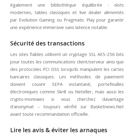
également une bibliothèque équilibrée : slots
modernes, tables classiques et live dealer alimentés
par Evolution Gaming ou Pragmatic Play pour garantir
une expérience immersive sans latence notable.
Sécurité des transactions
Les sites fiables utilisent un cryptage SSL AES‑256 bits
pour toutes les communications client/serveur ainsi que
des protocoles PCI DSS lorsqu’ils manipulent les cartes
bancaires classiques. Les méthodes de paiement
doivent couvrir SEPA instantané, portefeuilles
électroniques comme Skrill ou Neteller, mais aussi les
crypto‑monnaies si vous cherchez davantage
d’anonymat – toujours vérifié sur Basketnews.Net
avant toute recommandation officielle.
Lire les avis & éviter les arnaques