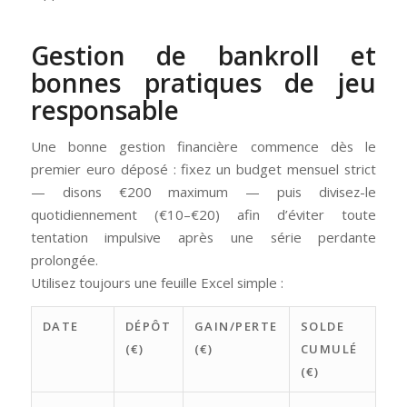
Gestion de bankroll et
bonnes pratiques de jeu
responsable
Une bonne gestion financière commence dès le
premier euro déposé : fixez un budget mensuel strict
— disons €200 maximum — puis divisez-le
quotidiennement (€10–€20) afin d’éviter toute
tentation impulsive après une série perdante
prolongée.
Utilisez toujours une feuille Excel simple :
DATE
DÉPÔT
GAIN/PERTE
SOLDE
(€)
(€)
CUMULÉ
(€)