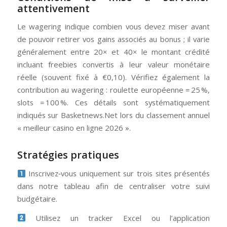
attentivement
Le wagering indique combien vous devez miser avant
de pouvoir retirer vos gains associés au bonus ; il varie
généralement entre 20× et 40× le montant crédité
incluant freebies convertis à leur valeur monétaire
réelle (souvent fixé à €0,10). Vérifiez également la
contribution au wagering : roulette européenne = 25 %,
slots = 100 %. Ces détails sont systématiquement
indiqués sur Basketnews.Net lors du classement annuel
« meilleur casino en ligne 2026 ».
Stratégies pratiques
Inscrivez‑vous uniquement sur trois sites présentés
dans notre tableau afin de centraliser votre suivi
budgétaire.
Utilisez un tracker Excel ou l’application