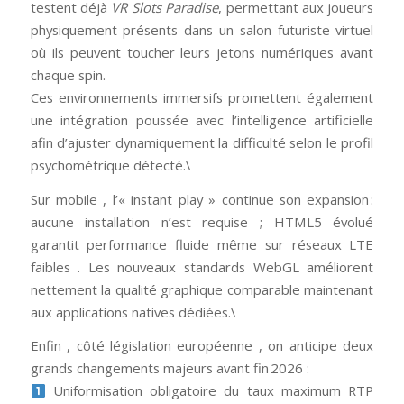
testent déjà
VR Slots Paradise
, permettant aux joueurs
physiquement présents dans un salon futuriste virtuel
où ils peuvent toucher leurs jetons numériques avant
chaque spin.
Ces environnements immersifs promettent également
une intégration poussée avec l’intelligence artificielle
afin d’ajuster dynamiquement la difficulté selon le profil
psychométrique détecté.\
Sur mobile , l’« instant play » continue son expansion :
aucune installation n’est requise ; HTML5 évolué
garantit performance fluide même sur réseaux LTE
faibles . Les nouveaux standards WebGL améliorent
nettement la qualité graphique comparable maintenant
aux applications natives dédiées.\
Enfin , côté législation européenne , on anticipe deux
grands changements majeurs avant fin 2026 :
Uniformisation obligatoire du taux maximum RTP