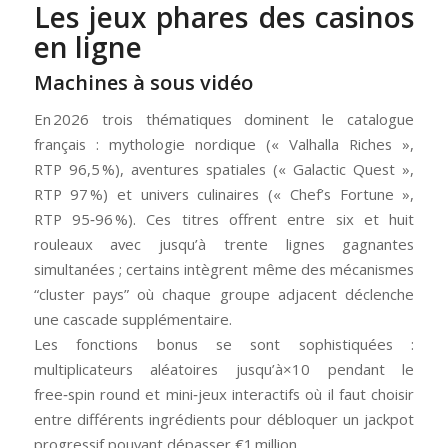
Les jeux phares des casinos
en ligne
Machines à sous vidéo
En 2026 trois thématiques dominent le catalogue
français : mythologie nordique (« Valhalla Riches »,
RTP 96,5 %), aventures spatiales (« Galactic Quest »,
RTP 97 %) et univers culinaires (« Chef’s Fortune »,
RTP 95‑96 %). Ces titres offrent entre six et huit
rouleaux avec jusqu’à trente lignes gagnantes
simultanées ; certains intègrent même des mécanismes
“cluster pays” où chaque groupe adjacent déclenche
une cascade supplémentaire.
Les fonctions bonus se sont sophisti­quées :
multiplicateurs aléatoires jusqu’à×10 pendant le
free‑spin round et mini‑jeux interactifs où il faut choisir
entre différents ingrédients pour débloquer un jackpot
progressif pouvant dépasser €1 million.