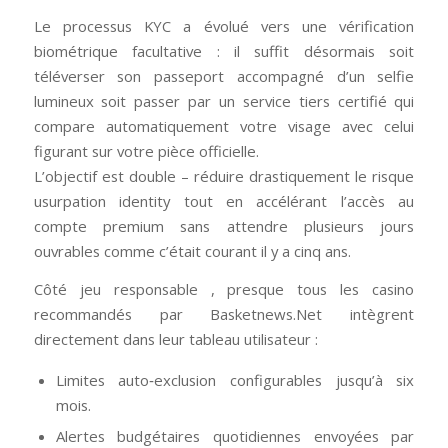
Le processus KYC a évolué vers une vérification
biométrique facultative : il suffit désormais soit
téléverser son passeport accompagné d’un selfie
lumineux soit passer par un service tiers certifié qui
compare automatiquement votre visage avec celui
figurant sur votre pièce officielle.
L’objectif est double – réduire drastiquement le risque
usurpation identity tout en accélérant l’accès au
compte premium sans attendre plusieurs jours
ouvrables comme c’était courant il y a cinq ans.
Côté jeu responsable , presque tous les casino
recommandés par Basketnews.Net intègrent
directement dans leur tableau utilisateur :
Limites auto‑exclusion configurables jusqu’à six
mois.
Alertes budgétaires quotidiennes envoyées par