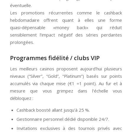
éventuelle.
Les promotions récurrentes comme le cashback
hebdomadaire offrent quant à elles une forme
quasi‑dépensable «​money back​» qui réduit
sensiblement l’impact négatif des séries perdantes
prolongées.
Programmes fidélité / clubs VIP
Les meilleurs casinos proposent aujourd’hui plusieurs
niveaux (“Silver”, “Gold”, “Platinum”) basés sur points
accumulés via chaque mise (€1 =1 point). Au fur et à
mesure que vous grimpez dans l’échelle vous
débloquez :
Cashback boosté allant jusqu’à 25 %.
Gestionnaire personnel dédié disponible 24/7.
Invitations exclusives à des tournois privés avec