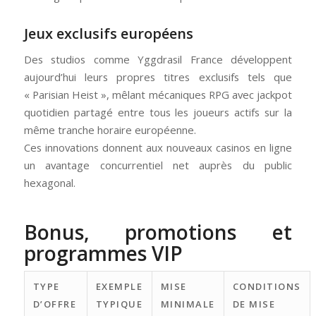
Jeux exclusifs européens
Des studios comme Yggdrasil France développent
aujourd’hui leurs propres titres exclusifs tels que
« Parisian Heist », mêlant mécaniques RPG avec jackpot
quotidien partagé entre tous les joueurs actifs sur la
même tranche horaire européenne.
Ces innovations donnent aux nouveaux casinos en ligne
un avantage concurrentiel net auprès du public
hexagonal.
Bonus, promotions et
programmes VIP
TYPE
EXEMPLE
MISE
CONDITIONS
D’OFFRE
TYPIQUE
MINIMALE
DE MISE