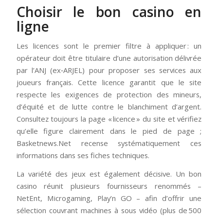
Choisir le bon casino en
ligne
Les licences sont le premier filtre à appliquer : un
opérateur doit être titulaire d’une autorisation délivrée
par l’ANJ (ex‑ARJEL) pour proposer ses services aux
joueurs français. Cette licence garantit que le site
respecte les exigences de protection des mineurs,
d’équité et de lutte contre le blanchiment d’argent.
Consultez toujours la page « licence » du site et vérifiez
qu’elle figure clairement dans le pied de page ;
Basketnews.Net recense systématiquement ces
informations dans ses fiches techniques.
La variété des jeux est également décisive. Un bon
casino réunit plusieurs fournisseurs renommés –
NetEnt, Microgaming, Play’n GO – afin d’offrir une
sélection couvrant machines à sous vidéo (plus de 500