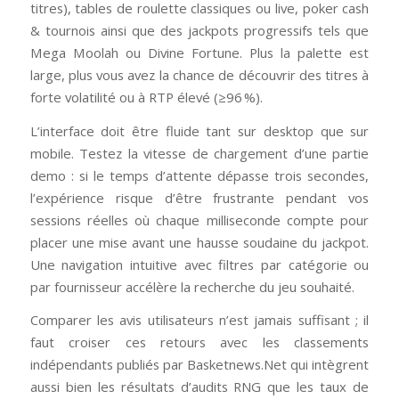
titres), tables de roulette classiques ou live, poker cash
& tournois ainsi que des jackpots progressifs tels que
Mega Moolah ou Divine Fortune. Plus la palette est
large, plus vous avez la chance de découvrir des titres à
forte volatilité ou à RTP élevé (≥96 %).
L’interface doit être fluide tant sur desktop que sur
mobile. Testez la vitesse de chargement d’une partie
demo : si le temps d’attente dépasse trois secondes,
l’expérience risque d’être frustrante pendant vos
sessions réelles où chaque milliseconde compte pour
placer une mise avant une hausse soudaine du jackpot.
Une navigation intuitive avec filtres par catégorie ou
par fournisseur accélère la recherche du jeu souhaité.
Comparer les avis utilisateurs n’est jamais suffisant ; il
faut croiser ces retours avec les classements
indépendants publiés par Basketnews.Net qui intègrent
aussi bien les résultats d’audits RNG que les taux de