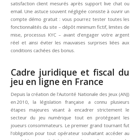
satisfaction client mesurés après support live chat ou
email. Une astuce souvent négligée consiste à ouvrir un
compte démo gratuit : vous pourrez tester toutes les
fonctionnalités du site – dépôt minimum fictif, limites de
mise, processus KYC – avant d’engager votre argent
réel et ainsi éviter les mauvaises surprises liées aux
conditions cachées des bonus.
Cadre juridique et fiscal du
jeu en ligne en France
Depuis la création de l’Autorité Nationale des Jeux (ANJ)
en 2010, la législation française a connu plusieurs
étapes majeures visant à encadrer strictement le
secteur du jeu numérique tout en protégeant les
joueurs consommateurs. Le premier grand tournant fut
l’obligation pour tout opérateur souhaitant accéder au