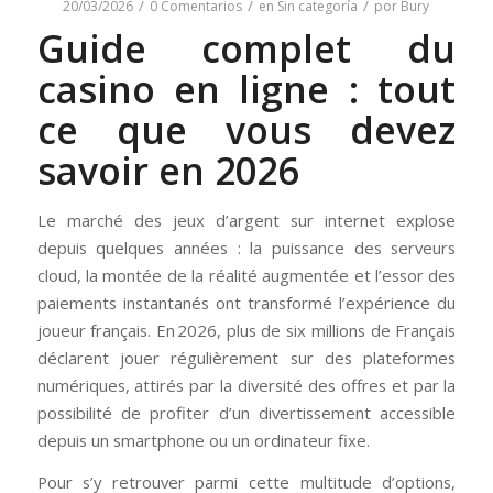
/
/
/
20/03/2026
0 Comentarios
en
Sin categoría
por
Bury
Guide complet du
casino en ligne : tout
ce que vous devez
savoir en 2026
Le marché des jeux d’argent sur internet explose
depuis quelques années : la puissance des serveurs
cloud, la montée de la réalité augmentée et l’essor des
paiements instantanés ont transformé l’expérience du
joueur français. En 2026, plus de six millions de Français
déclarent jouer régulièrement sur des plateformes
numériques, attirés par la diversité des offres et par la
possibilité de profiter d’un divertissement accessible
depuis un smartphone ou un ordinateur fixe.
Pour s’y retrouver parmi cette multitude d’options,