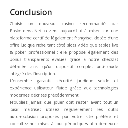
Conclusion
Choisir un nouveau casino recommandé par
Basketnews.Net revient aujourd’hui à miser sur une
plateforme certifiée légalement française, dotée d’une
offre ludique riche tant côté slots vidéo que tables live
& poker professionnel ; elle propose également des
bonus transparents évalués grâce à notre checklist
détaillée ainsi qu’un dispositif complet anti‑fraude
intégré dès l’inscription.
L’ensemble garantit sécurité juridique solide et
expérience utilisateur fluide grâce aux technologies
modernes décrites précédemment.
N’oubliez jamais que jouer doit rester avant tout un
loisir maîtrisé : utilisez régulièrement les outils
auto‑exclusion proposés par votre site préféré et
consultez nos mises à jour périodiques afin demeurer