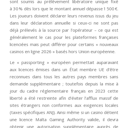
sont soumis au prélèvement libératoire unique fixé
à 30 % dès lors que le montant annuel dépasse 1 500 €.
Les joueurs doivent déclarer leurs revenus issus du jeu
dans leur déclaration annuelle si ceux‑ci ne sont pas
déjà prélevés à la source par l’opérateur – ce qui est
généralement le cas pour les plateformes françaises
licenciées mais peut différer pour certains « nouveaux
casinos en ligne 2026 » basés hors Union européenne.
Le « passporting » européen permettait auparavant
aux licences émises dans un État membre UE d’être
reconnues dans tous les autres pays membres sans
demande supplémentaire ; toutefois depuis la mise à
jour du cadre réglementaire français en 2023 cette
liberté a été restreinte afin d’éviter l’afflux massif de
sites étrangers non conformes aux exigences locales
(taxes spécifiques ANJ). Ainsi même si un casino détient
une licence Malta Gaming Authority valide, il devra
obtenir une autorisation supplémentaire auprès de