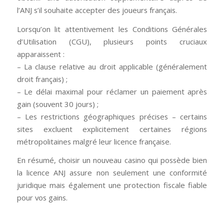
l’ANJ s’il souhaite accepter des joueurs français.
Lorsqu’on lit attentivement les Conditions Générales
d’Utilisation (CGU), plusieurs points cruciaux
apparaissent :
– La clause relative au droit applicable (généralement
droit français) ;
– Le délai maximal pour réclamer un paiement après
gain (souvent 30 jours) ;
– Les restrictions géographiques précises – certains
sites excluent explicitement certaines régions
métropolitaines malgré leur licence française.
En résumé, choisir un nouveau casino qui possède bien
la licence ANJ assure non seulement une conformité
juridique mais également une protection fiscale fiable
pour vos gains.