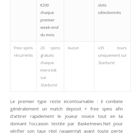
€200
slots
chaque
sélectionnés
premier
week‑end
du mois
Free spins
20 spins
Aucun
x35 tours
récurrents
gratuits
uniquement sur
chaque
Starburst
mercredi
sur
Starburst
Le premier type reste incontournable : il combine
généralement un match deposit + free spins afin
d’attirer rapidement le joueur novice tout en lui
donnant l’occasion testée par Basketnews.Net pour
vérifier son taux réel (
wagering
) avant toute perte