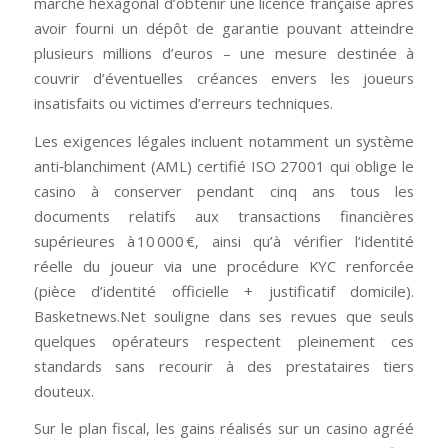
marché hexagonal d’obtenir une licence française après
avoir fourni un dépôt de garantie pouvant atteindre
plusieurs millions d’euros – une mesure destinée à
couvrir d’éventuelles créances envers les joueurs
insatisfaits ou victimes d’erreurs techniques.
Les exigences légales incluent notamment un système
anti‑blanchiment (AML) certifié ISO 27001 qui oblige le
casino à conserver pendant cinq ans tous les
documents relatifs aux transactions financières
supérieures à 10 000 €, ainsi qu’à vérifier l’identité
réelle du joueur via une procédure KYC renforcée
(pièce d’identité officielle + justificatif domicile).
Basketnews.Net souligne dans ses revues que seuls
quelques opérateurs respectent pleinement ces
standards sans recourir à des prestataires tiers
douteux.
Sur le plan fiscal, les gains réalisés sur un casino agréé