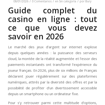
/
/
/
08/01/2026
0 Comentarios
en
Sin categoría
por
Bury
Guide complet du
casino en ligne : tout
ce que vous devez
savoir en 2026
Le marché des jeux d’argent sur internet explose
depuis quelques années : la puissance des serveurs
cloud, la montée de la réalité augmentée et l’essor des
paiements instantanés ont transformé l’expérience du
joueur français. En 2026, plus de six millions de Français
déclarent jouer régulièrement sur des plateformes
numériques, attirés par la diversité des offres et par la
possibilité de profiter d’un divertissement accessible
depuis un smartphone ou un ordinateur fixe.
Pour s’y retrouver parmi cette multitude d’options,