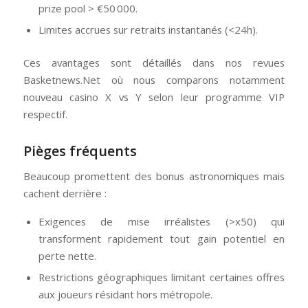
prize pool > €50 000.
Limites accrues sur retraits instantanés (<24h).
Ces avantages sont détaillés dans nos revues
Basketnews.Net où nous comparons notamment
nouveau casino X vs Y selon leur programme VIP
respectif.
Pièges fréquents
Beaucoup promettent des bonus astronomiques mais
cachent derrière :
Exigences de mise irréalistes (>x50) qui
transforment rapidement tout gain potentiel en
perte nette.
Restrictions géographiques limitant certaines offres
aux joueurs résidant hors métropole.