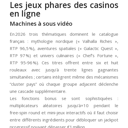
Les jeux phares des casinos
en ligne
Machines à sous vidéo
En 2026 trois thématiques dominent le catalogue
français : mythologie nordique (« Valhalla Riches »,
RTP 96,5 %), aventures spatiales (« Galactic Quest »,
RTP 97 %) et univers culinaires (« Chef’s Fortune »,
RTP 95‑96 %). Ces titres offrent entre six et huit
rouleaux avec jusqu’à trente lignes gagnantes
simultanées ; certains intègrent même des mécanismes
“cluster pays” où chaque groupe adjacent déclenche
une cascade supplémentaire.
Les fonctions bonus se sont sophisti­quées :
multiplicateurs aléatoires jusqu’à×10 pendant le
free‑spin round et mini‑jeux interactifs où il faut choisir
entre différents ingrédients pour débloquer un jackpot
progressif pouvant dépasser €1 million.