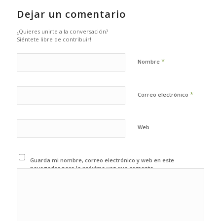
Dejar un comentario
¿Quieres unirte a la conversación?
Siéntete libre de contribuir!
*
Nombre
*
Correo electrónico
Web
Guarda mi nombre, correo electrónico y web en este
navegador para la próxima vez que comente.