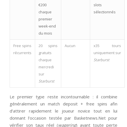
€200
slots
chaque
sélectionnés
premier
week‑end
du mois
Free spins
20 spins
Aucun
x35 tours
récurrents
gratuits
uniquement sur
chaque
Starburst
mercredi
sur
Starburst
Le premier type reste incontournable : il combine
généralement un match deposit + free spins afin
d’attirer rapidement le joueur novice tout en lui
donnant l’occasion testée par Basketnews.Net pour
vérifier son taux réel (
wagering
) avant toute perte