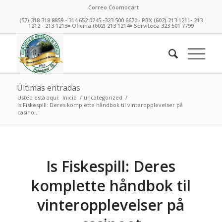
Correo Coomocart
(57) 318 318 8859 - 314 652 0245 -323 500 6670= PBX (602) 213 1211- 213
1212 - 213 1213= Oficina (602) 213 1214= Serviteca 323 501 7799
Últimas entradas
Usted está aquí:
Inicio
/
uncategorized
/
Is Fiskespill: Deres komplette håndbok til vinteropplevelser på
casino...
Is Fiskespill: Deres
komplette håndbok til
vinteropplevelser på