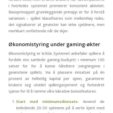
i hvorledes systemet premierer konsistent aktivitet.
Basisprinsippet grunnleggende prinsipp er for å forstå
variansen – spillet klassifiseres som mellomhøy risiko,
det signaliserer at gevinster kan virke sjeldnere, men
merkbart omfattende når de skjer.
Økonomistyring under gaming-økter
Økonomistyring er kritisk. Systemet anbefaler spillere å
fordele ens samlede gaming-budsjett i minimum 100
satser for for å kunne håndtere svingningene i
gevinstene spillets. Via å plassere innsatser på én
prosent av helhetlig kapital per spinn, garanterer
brukere seg utvidet spillengasjement og forbedret
sjanse for til å ramme våre lukrative bonusfeatures.
Start med minimumsdinnsats:
Anvend de
innledende 20-30 spinnene på å verte kjent med