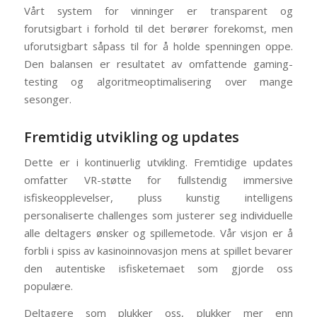
Vårt system for vinninger er transparent og
forutsigbart i forhold til det berører forekomst, men
uforutsigbart såpass til for å holde spenningen oppe.
Den balansen er resultatet av omfattende gaming-
testing og algoritmeoptimalisering over mange
sesonger.
Fremtidig utvikling og updates
Dette er i kontinuerlig utvikling. Fremtidige updates
omfatter VR-støtte for fullstendig immersive
isfiskeopplevelser, pluss kunstig intelligens
personaliserte challenges som justerer seg individuelle
alle deltagers ønsker og spillemetode. Vår visjon er å
forbli i spiss av kasinoinnovasjon mens at spillet bevarer
den autentiske isfisketemaet som gjorde oss
populære.
Deltagere som plukker oss, plukker mer enn