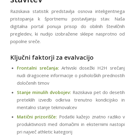
Raziskava statistik predstavlja osnova inteligentnega
pristopanja k športnemu postavljanju stav. Naša
digitalna portal ponuja prisop do obilnih številčnih
pregledev, ki nudijo izobražene sklepe nasprotno od
popolne sreče.
Ključni faktorji za evalvacijo
Frontalni srečanja:
Arhivski dosežki H2H srečanj
nudi dragocene informacije o psiholoških prednostih
določenih timov
Stanje minulih dvobojev:
Raziskava pet do desetih
preteklih izvedb odkriva trenutno kondicijsko in
mentalno stanje tekmovalcev
Matični prizorišče:
Podatki kažejo znatno razliko v
produktivnosti med domačimi in eksternimi nastopi
pri največ athletic kategorij