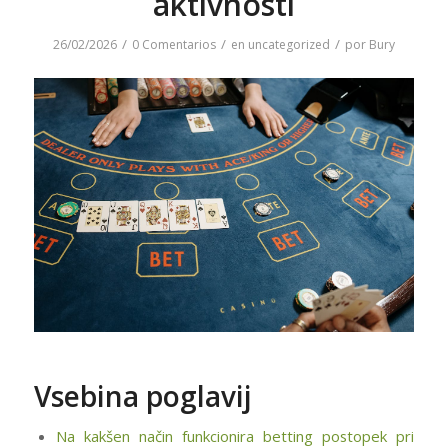
aktivnosti
/
/
/
26/02/2026
0 Comentarios
en
uncategorized
por
Bury
Vsebina poglavij
Na kakšen način funkcionira betting postopek pri