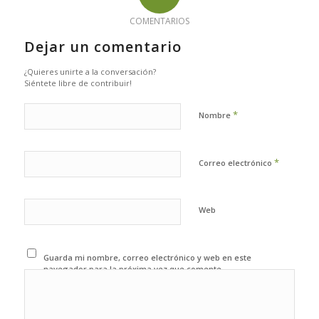
COMENTARIOS
Dejar un comentario
¿Quieres unirte a la conversación?
Siéntete libre de contribuir!
*
Nombre
*
Correo electrónico
Web
Guarda mi nombre, correo electrónico y web en este
navegador para la próxima vez que comente.