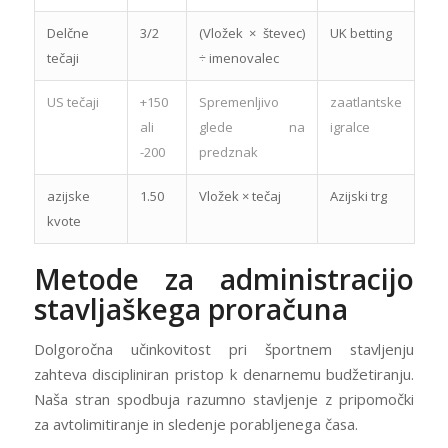
Delčne
3/2
(Vložek × števec)
UK betting
tečaji
÷ imenovalec
US tečaji
+150
Spremenljivo
zaatlantske
ali
glede na
igralce
-200
predznak
azijske
1.50
Vložek × tečaj
Azijski trg
kvote
Metode za administracijo
stavljaškega proračuna
Dolgoročna učinkovitost pri športnem stavljenju
zahteva discipliniran pristop k denarnemu budžetiranju.
Naša stran spodbuja razumno stavljenje z pripomočki
za avtolimitiranje in sledenje porabljenega časa.