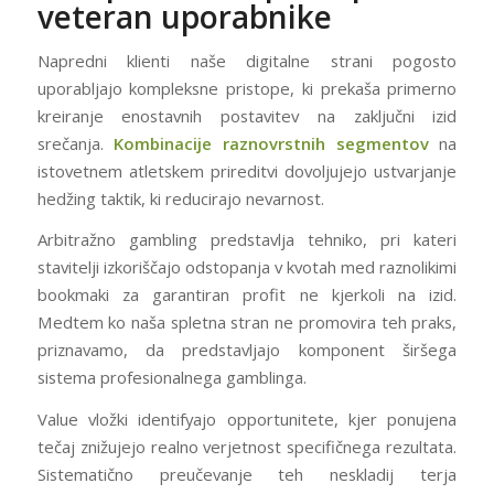
veteran uporabnike
Napredni klienti naše digitalne strani pogosto
uporabljajo kompleksne pristope, ki prekaša primerno
kreiranje enostavnih postavitev na zaključni izid
srečanja.
Kombinacije raznovrstnih segmentov
na
istovetnem atletskem prireditvi dovoljujejo ustvarjanje
hedžing taktik, ki reducirajo nevarnost.
Arbitražno gambling predstavlja tehniko, pri kateri
stavitelji izkoriščajo odstopanja v kvotah med raznolikimi
bookmaki za garantiran profit ne kjerkoli na izid.
Medtem ko naša spletna stran ne promovira teh praks,
priznavamo, da predstavljajo komponent širšega
sistema profesionalnega gamblinga.
Value vložki identifyajo opportunitete, kjer ponujena
tečaj znižujejo realno verjetnost specifičnega rezultata.
Sistematično preučevanje teh neskladij terja