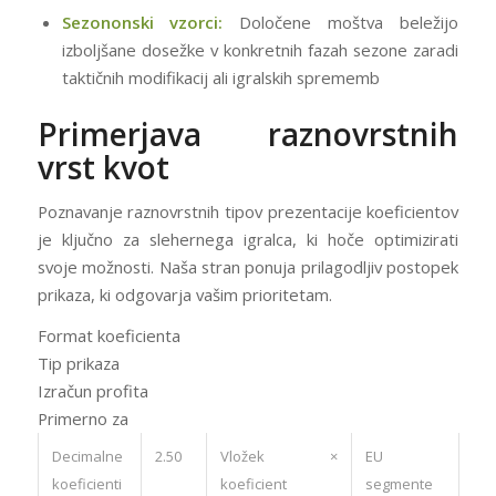
Sezononski vzorci:
Določene moštva beležijo
izboljšane dosežke v konkretnih fazah sezone zaradi
taktičnih modifikacij ali igralskih sprememb
Primerjava raznovrstnih
vrst kvot
Poznavanje raznovrstnih tipov prezentacije koeficientov
je ključno za slehernega igralca, ki hoče optimizirati
svoje možnosti. Naša stran ponuja prilagodljiv postopek
prikaza, ki odgovarja vašim prioritetam.
Format koeficienta
Tip prikaza
Izračun profita
Primerno za
Decimalne
2.50
Vložek ×
EU
koeficienti
koeficient
segmente