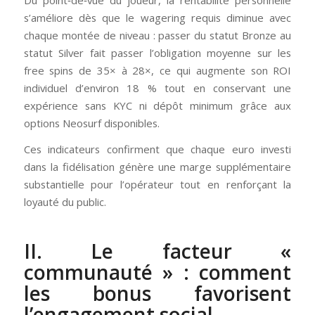
s’améliore dès que le wagering requis diminue avec
chaque montée de niveau : passer du statut Bronze au
statut Silver fait passer l’obligation moyenne sur les
free spins de 35× à 28×, ce qui augmente son ROI
individuel d’environ 18 % tout en conservant une
expérience sans KYC ni dépôt minimum grâce aux
options Neosurf disponibles.
Ces indicateurs confirment que chaque euro investi
dans la fidélisation génère une marge supplémentaire
substantielle pour l’opérateur tout en renforçant la
loyauté du public.
II. Le facteur «
communauté » : comment
les bonus favorisent
l’engagement social