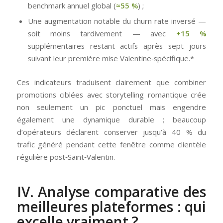
benchmark annuel global (
≈55 %
) ;
Une augmentation notable du churn rate inversé —
soit moins tardivement — avec
+15 %
supplémentaires restant actifs après sept jours
suivant leur première mise Valentine‐spécifique.*
Ces indicateurs traduisent clairement que combiner
promotions ciblées avec storytelling romantique crée
non seulement un pic ponctuel mais engendre
également une dynamique durable ; beaucoup
d’opérateurs déclarent conserver jusqu’à 40 % du
trafic généré pendant cette fenêtre comme clientèle
régulière post‑Saint‑Valentin.
IV. Analyse comparative des
meilleures plateformes : qui
excelle vraiment ?