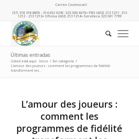
Correo Coomocart
(57) 318 318 8859 - 314 652 0245 -323 500 6670= PBX (602) 213 1211- 213
1212 - 213 1213= Oficina (602) 213 1214= Serviteca 323 501 7799
Últimas entradas
Usted está aquí:
Inicio
/
Sin categoría
/
L’amour des joueurs : comment les programmes de fidélité
transforment les...
L’amour des joueurs :
comment les
programmes de fidélité