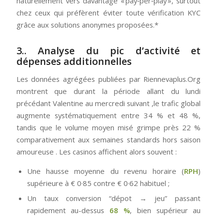
naturellement vers davantage « pay‑per‑play », surtout
chez ceux qui préfèrent éviter toute vérification KYC
grâce aux solutions anonymes proposées.*
3​.​​​​​​​​​​​. Analyse du pic d’activité et
dépenses additionnelles
Les données agrégées publiées par Riennevaplus.Org
montrent que durant la période allant du lundi
précédant Valentine au mercredi suivant ,le trafic global
augmente systématiquement entre 34 % et 48 %,
tandis que le volume moyen misé grimpe près 22 %
comparativement aux semaines standards hors saison
amoureuse . Les casinos affichent alors souvent :
Une hausse moyenne du revenu horaire (
RPH
)
supérieure à € 0·85 contre € 0·62 habituel ;
Un taux conversion “dépot → jeu” passant
rapidement au-dessus
68 %
, bien supérieur au