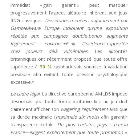
immédiat « gain garanti » peut masquer
progressivement l’aspect aléatoire inhérent aux jeux
RNG classiques.
Des études menées conjointement par
GambleAware Europe indiquent qu’une exposition
répétée aux campagnes double‑bonus augmente
légèrement — environ
+6 %
—l’incidence rapportée
chez joueurs déjà vulnérables.
Les autorités
britanniques ont récemment proposé que toute offre
supérieure à
30 %
cashback soit soumise à validation
préalable afin évitant toute pression psychologique
excessive.*
Le cadre légal
. La directive européenne AMLD5 impose
désormais que toute forme incitative liée au jeu doit
clairement afficher son
wagering requirement
ainsi que
sa durée maximale (
maximale six mois
) afin garantir
transparence totale.
De plus certains pays —p.ex.la
France—exigent explicitement que toute promotion «