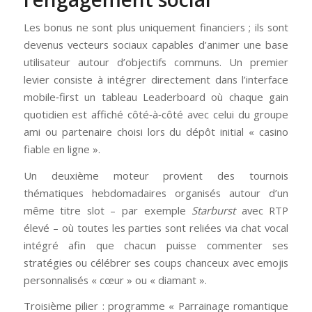
Les bonus ne sont plus uniquement financiers ; ils sont
devenus vecteurs sociaux capables d’animer une base
utilisateur autour d’objectifs communs. Un premier
levier consiste à intégrer directement dans l’interface
mobile‑first un tableau Leaderboard où chaque gain
quotidien est affiché côté‑à‑côté avec celui du groupe
ami ou partenaire choisi lors du dépôt initial « casino
fiable en ligne ».
Un deuxième moteur provient des tournois
thématiques hebdomadaires organisés autour d’un
même titre slot – par exemple
Starburst
avec RTP
élevé – où toutes les parties sont reliées via chat vocal
intégré afin que chacun puisse commenter ses
stratégies ou célébrer ses coups chanceux avec emojis
personnalisés « cœur » ou « diamant ».
Troisième pilier : programme « Parrainage romantique