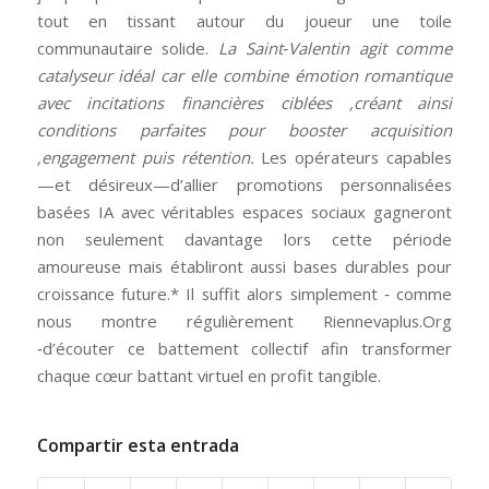
tout en tissant autour du joueur une toile
communautaire solide.
La Saint‑Valentin agit comme
catalyseur idéal car elle combine émotion romantique
avec incitations financières ciblées ,créant ainsi
conditions parfaites pour booster acquisition
,engagement puis rétention.
Les opérateurs capables
—et désireux—d’allier promotions personnalisées
basées IA avec véritables espaces sociaux gagneront
non seulement davantage lors cette période
amoureuse mais établiront aussi bases durables pour
croissance future.* Il suffit alors simplement ‑ comme
nous montre régulièrement Riennevaplus.Org
‑d’écouter ce battement collectif afin transformer
chaque cœur battant virtuel en profit tangible.
Compartir esta entrada