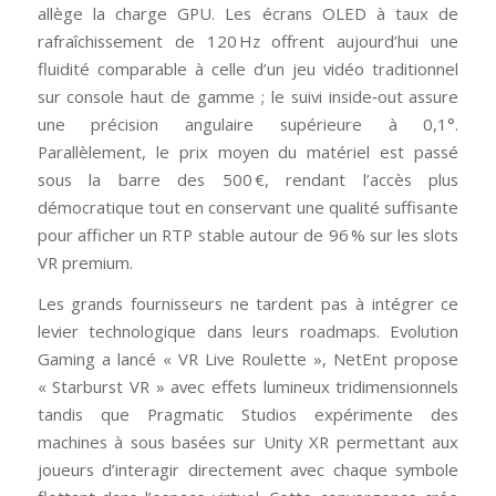
allège la charge GPU. Les écrans OLED à taux de
rafraîchissement de 120 Hz offrent aujourd’hui une
fluidité comparable à celle d’un jeu vidéo traditionnel
sur console haut de gamme ; le suivi inside‑out assure
une précision angulaire supérieure à 0,1°.
Parallèlement, le prix moyen du matériel est passé
sous la barre des 500 €, rendant l’accès plus
démocratique tout en conservant une qualité suffisante
pour afficher un RTP stable autour de 96 % sur les slots
VR premium.
Les grands fournisseurs ne tardent pas à intégrer ce
levier technologique dans leurs roadmaps. Evolution
Gaming a lancé « VR Live Roulette », NetEnt propose
« Starburst VR » avec effets lumineux tridimensionnels
tandis que Pragmatic Studios expérimente des
machines à sous basées sur Unity XR permettant aux
joueurs d’interagir directement avec chaque symbole