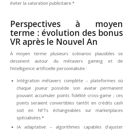
éviter la saturation publicitaire.*
Perspectives à moyen
terme : évolution des bonus
VR après le Nouvel An
À moyen terme plusieurs scénarios plausibles se
dessinent autour du métavers gaming et de
l’intelligence artificielle personnalisée :
Intégration métavers complète – plateformes où
chaque joueur possède son avatar permanent
pouvant accumuler points fidélité cross‑game ; ces
points seraient convertibles tantôt en crédits cash
soit en NFTs échangeables sur marketplaces
spécialisées.*
IA adaptative – algorithmes capables d’ajuster