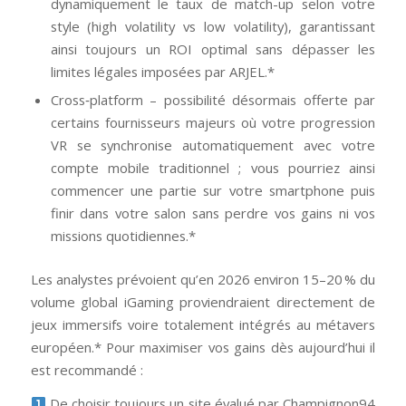
dynamiquement le taux de match-up selon votre
style (high volatility vs low volatility), garantissant
ainsi toujours un ROI optimal sans dépasser les
limites légales imposées par ARJEL.*
Cross‑platform – possibilité désormais offerte par
certains fournisseurs majeurs où votre progression
VR se synchronise automatiquement avec votre
compte mobile traditionnel ; vous pourriez ainsi
commencer une partie sur votre smartphone puis
finir dans votre salon sans perdre vos gains ni vos
missions quotidiennes.*
Les analystes prévoient qu’en 2026 environ 15–20 % du
volume global iGaming proviendraient directement de
jeux immersifs voire totalement intégrés au métavers
européen.* Pour maximiser vos gains dès aujourd’hui il
est recommandé :
De choisir toujours un site évalué par Champignon94