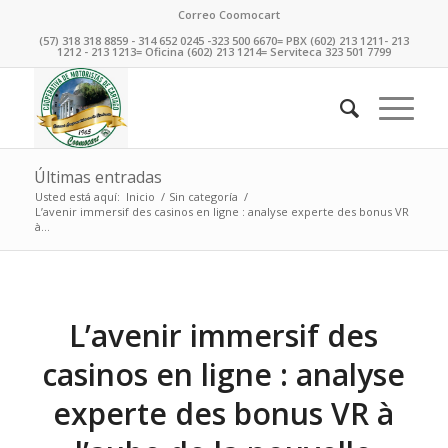
Correo Coomocart
(57) 318 318 8859 - 314 652 0245 -323 500 6670= PBX (602) 213 1211- 213
1212 - 213 1213= Oficina (602) 213 1214= Serviteca 323 501 7799
Últimas entradas
Usted está aquí:
Inicio
/
Sin categoría
/
L’avenir immersif des casinos en ligne : analyse experte des bonus VR
à...
L’avenir immersif des
casinos en ligne : analyse
experte des bonus VR à