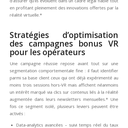
d’assurer qu’ils évoluent dans un cadre légal fiable tout
en profitant pleinement des innovations offertes par la
réalité virtuelle.*
Stratégies d’optimisation
des campagnes bonus VR
pour les opérateurs
Une campagne réussie repose avant tout sur une
segmentation comportementale fine : il faut identifier
parmi sa base client ceux qui ont déjà expérimenté au
moins trois sessions hors‑VR mais affichent néanmoins
un intérêt marqué via clics sur contenus liés à la réalité
augmentée dans leurs newsletters mensuelles.* Une
fois ce segment isolé, plusieurs leviers peuvent être
activés :
Data‑analytics avancées – suivi temps réel du taux