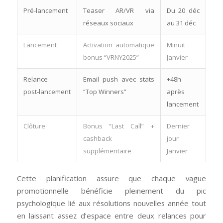
Pré‑lancement
Teaser AR/VR via
Du 20 déc
réseaux sociaux
au 31 déc
Lancement
Activation automatique
Minuit
bonus “VRNY2025”
Janvier
Relance
Email push avec stats
+48h
post‑lancement
“Top Winners”
après
lancement
Clôture
Bonus “Last Call” +
Dernier
cashback
jour
supplémentaire
Janvier
Cette planification assure que chaque vague
promotionnelle bénéficie pleinement du pic
psychologique lié aux résolutions nouvelles année tout
en laissant assez d’espace entre deux relances pour