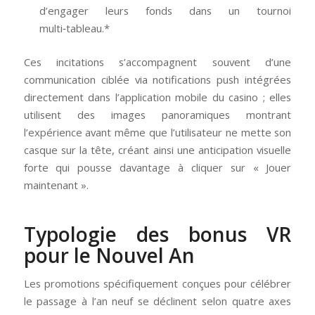
d’engager leurs fonds dans un tournoi
multi‑tableau.*
Ces incitations s’accompagnent souvent d’une
communication ciblée via notifications push intégrées
directement dans l’application mobile du casino ; elles
utilisent des images panoramiques montrant
l’expérience avant même que l’utilisateur ne mette son
casque sur la tête, créant ainsi une anticipation visuelle
forte qui pousse davantage à cliquer sur « Jouer
maintenant ».
Typologie des bonus VR
pour le Nouvel An
Les promotions spécifiquement conçues pour célébrer
le passage à l’an neuf se déclinent selon quatre axes