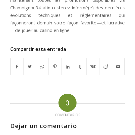
Champignon94 afin resterez informé(e) des dernières
évolutions techniques et réglementaires qui
façonneront demain votre façon favorite—et lucrative
—de jouer au casino en ligne.
Compartir esta entrada
0
COMENTARIOS
Dejar un comentario