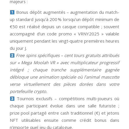
majeurs :
Bonus dépôt augmentés – augmentation du match-
up standard jusqu’à 200 % lorsqu’un dépôt minimum de
€50 est réalisé depuis un casque compatible ; souvent
accompagné d’un code promo « VRNY2025 » valable
uniquement pendant les vingt‑quatre premières heures
du jour J.
Free spins spécifiques – cent tours gratuits attribués
sur « Mega Moolah VR » avec multiplicateur progressif
intégré ; chaque tranche supplémentaire gagnée
débloque une animation spéciale où l’animal mascotte
verse virtuellement des pièces dorées dans votre
portefeuille crypto.
Tournois exclusifs – compétitions multi‑joueurs où
chaque participant évolue dans une salle futuriste ;
prize pool partagé entre cash traditionnel (€) et jetons
NFT utilisables ensuite comme crédit bonus dans
n’importe quel jeu du catalogue.