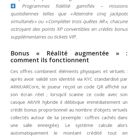
Programmes fidélité gamifiés – missions
quotidiennes telles que « Atteindre cinq jackpots
simultanés » ou « Compléter trois quêtes AR », chacune
octroyant des points XP convertibles en crédits bonus
supplémentaires ou tickets VIP.
Bonus « Réalité augmentée » :
comment ils fonctionnent
Ces offres combinent éléments physiques et virtuels :
après avoir validé son identité via KYC standardisé par
ARKit/ARCore, le joueur reçoit un code QR affiché sur
son écran réel ; lorsqu’il scanne ce code avec son
casque AR/VR hybride il débloque immédiatement un
crédit bonus proportionnel au nombre d’objets virtuels
collectés autour de lui (exemple : coffres cachés dans
une salle enneigée). Le système calcule alors
automatiquement le montant crédité tout en