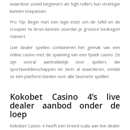
waardoor zowel beginners als high rollers hun strategie
kunnen toepassen.
Pro Tip: Begin met een lage inzet om de tafel en de
croupier te leren kennen voordat je grotere bedragen
riskeert.
Live dealer spellen combineren het gemak van een
online casino met de spanning van een fysiek casino. Ze
zijn vooral aantrekkelijk voor spelers die
sportweddenschappen en slots al waarderen, omdat
ze één platform bieden voor alle favoriete spellen.
Kokobet Casino 4’s live
dealer aanbod onder de
loep
Kokobet Casino 4 heeft een breed scala aan live dealer