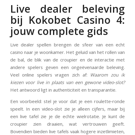
Live dealer beleving
bij Kokobet Casino 4:
jouw complete gids
Live dealer spellen brengen de sfeer van een echt
casino naar je woonkamer. Het geluid van het rollen van
de bal, de blik van de croupier en de interactie met
andere spelers geven een ongeëvenaarde beleving.
Veel online spelers vragen zich af:
Waarom zou ik
kiezen voor live in plaats van een gewone video‑slot?
Het antwoord ligt in authenticiteit en transparantie.
Een voorbeeld: stel je voor dat je een roulette‑ronde
speelt. In een video‑slot zie je alleen cijfers, maar bij
een live tafel zie je de echte wielrotatie. Je kunt de
croupier zien draaien, wat vertrouwen geeft.
Bovendien bieden live tafels vaak hogere inzetlimieten,