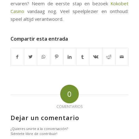
ervaren? Neem de eerste stap en bezoek
Kokobet
Casino
vandaag nog. Veel speelplezier en onthoud:
speel altijd verantwoord.
Compartir esta entrada
0
COMENTARIOS
Dejar un comentario
¿Quieres unirte a la conversación?
Siéntete libre de contribuir!