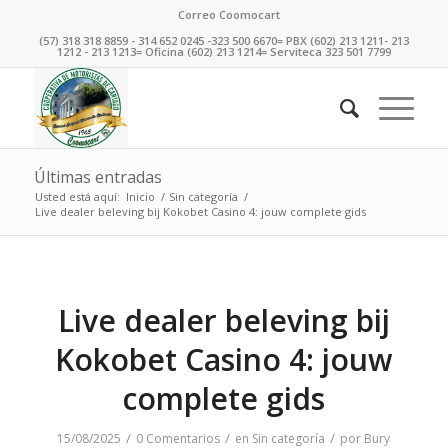
Correo Coomocart
(57) 318 318 8859 - 314 652 0245 -323 500 6670= PBX (602) 213 1211- 213
1212 - 213 1213= Oficina (602) 213 1214= Serviteca 323 501 7799
Últimas entradas
Usted está aquí:
Inicio
/
Sin categoría
/
Live dealer beleving bij Kokobet Casino 4: jouw complete gids
Live dealer beleving bij
Kokobet Casino 4: jouw
complete gids
/
/
/
15/08/2025
0 Comentarios
en
Sin categoría
por
Bury