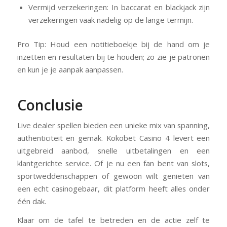
Vermijd verzekeringen: In baccarat en blackjack zijn
verzekeringen vaak nadelig op de lange termijn.
Pro Tip: Houd een notitieboekje bij de hand om je
inzetten en resultaten bij te houden; zo zie je patronen
en kun je je aanpak aanpassen.
Conclusie
Live dealer spellen bieden een unieke mix van spanning,
authenticiteit en gemak. Kokobet Casino 4 levert een
uitgebreid aanbod, snelle uitbetalingen en een
klantgerichte service. Of je nu een fan bent van slots,
sportweddenschappen of gewoon wilt genieten van
een echt casinogebaar, dit platform heeft alles onder
één dak.
Klaar om de tafel te betreden en de actie zelf te