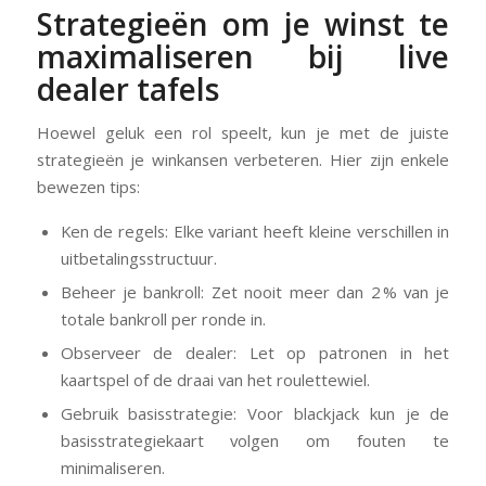
Strategieën om je winst te
maximaliseren bij live
dealer tafels
Hoewel geluk een rol speelt, kun je met de juiste
strategieën je winkansen verbeteren. Hier zijn enkele
bewezen tips:
Ken de regels: Elke variant heeft kleine verschillen in
uitbetalingsstructuur.
Beheer je bankroll: Zet nooit meer dan 2 % van je
totale bankroll per ronde in.
Observeer de dealer: Let op patronen in het
kaartspel of de draai van het roulettewiel.
Gebruik basisstrategie: Voor blackjack kun je de
basisstrategiekaart volgen om fouten te
minimaliseren.