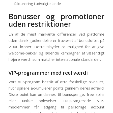
fakturering i udvalgte lande
Bonusser og promotioner
uden restriktioner
En af de mest markante differencer ved platforme
uden dansk godkendelse er fraværet af bonusloftet på
2.000 kroner. Dette tilbyder os mulighed for at give
welcome-pakker og løbende kampagner af væsentligt
højere værdi, som matcher internationale standarder.
VIP-programmer med reel værdi
Vort VIP-program består af otte forskellige niveauer,
hvor spillere akkumulerer points gennem deres adfærd.
Disse point kan omdannes til bonuspenge, free spins
eller unikke oplevelser. Højt-rangerede VIP-
medlemmer får adgang til personlige account