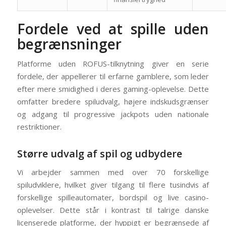
Fordele ved at spille uden
begrænsninger
Platforme uden ROFUS-tilknytning giver en serie
fordele, der appellerer til erfarne gamblere, som leder
efter mere smidighed i deres gaming-oplevelse. Dette
omfatter bredere spiludvalg, højere indskudsgrænser
og adgang til progressive jackpots uden nationale
restriktioner.
Større udvalg af spil og udbydere
Vi arbejder sammen med over 70 forskellige
spiludviklere, hvilket giver tilgang til flere tusindvis af
forskellige spilleautomater, bordspil og live casino-
oplevelser. Dette står i kontrast til talrige danske
licenserede platforme, der hyppigt er begrænsede af