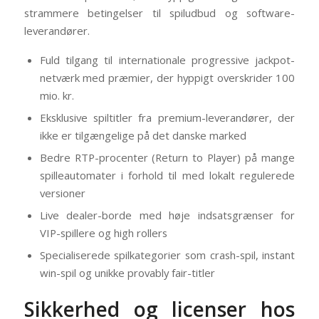
strammere betingelser til spiludbud og software-
leverandører.
Fuld tilgang til internationale progressive jackpot-
netværk med præmier, der hyppigt overskrider 100
mio. kr.
Eksklusive spiltitler fra premium-leverandører, der
ikke er tilgængelige på det danske marked
Bedre RTP-procenter (Return to Player) på mange
spilleautomater i forhold til med lokalt regulerede
versioner
Live dealer-borde med høje indsatsgrænser for
VIP-spillere og high rollers
Specialiserede spilkategorier som crash-spil, instant
win-spil og unikke provably fair-titler
Sikkerhed og licenser hos