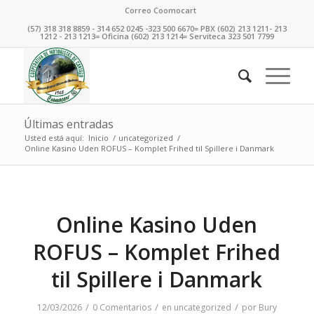
Correo Coomocart
(57) 318 318 8859 - 314 652 0245 -323 500 6670= PBX (602) 213 1211- 213
1212 - 213 1213= Oficina (602) 213 1214= Serviteca 323 501 7799
Últimas entradas
Usted está aquí:
Inicio
/
uncategorized
/
Online Kasino Uden ROFUS – Komplet Frihed til Spillere i Danmark
Online Kasino Uden
ROFUS – Komplet Frihed
til Spillere i Danmark
/
/
/
12/03/2026
0 Comentarios
en
uncategorized
por
Bury