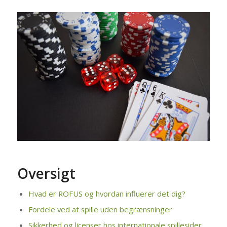
Oversigt
Hvad er ROFUS og hvordan influerer det dig?
Fordele ved at spille uden begrænsninger
Sikkerhed og licenser hos internationale spillesider