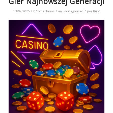
Gier Najnowszej Generacji
/
/
/
13/02/2026
0 Comentarios
en
uncategorized
por
Bury