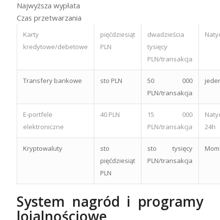
Najwyższa wypłata
Czas przetwarzania
Karty
pięćdziesiąt
dwadzieścia
Naty
kredytowe/debetowe
PLN
tysięcy
PLN/transakcja
Transfery bankowe
sto PLN
50 000
jeden
PLN/transakcja
E-portfele
40 PLN
15 000
Naty
elektroniczne
PLN/transakcja
24h
Kryptowaluty
sto
sto tysięcy
Mome
pięćdziesiąt
PLN/transakcja
PLN
System nagród i programy
lojalnościowe