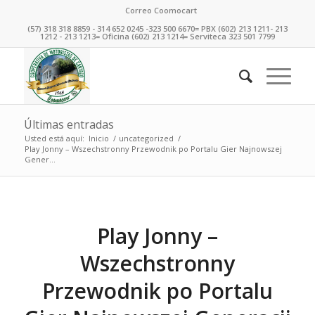
Correo Coomocart
(57) 318 318 8859 - 314 652 0245 -323 500 6670= PBX (602) 213 1211- 213
1212 - 213 1213= Oficina (602) 213 1214= Serviteca 323 501 7799
Últimas entradas
Usted está aquí:
Inicio
/
uncategorized
/
Play Jonny – Wszechstronny Przewodnik po Portalu Gier Najnowszej
Gener...
Play Jonny –
Wszechstronny
Przewodnik po Portalu