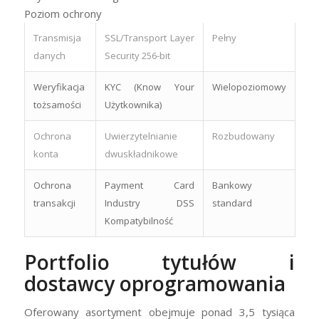
Poziom ochrony
Transmisja
SSL/Transport Layer
Pełny
danych
Security 256-bit
Weryfikacja
KYC (Know Your
Wielopoziomowy
tożsamości
Użytkownika)
Ochrona
Uwierzytelnianie
Rozbudowany
konta
dwuskładnikowe
Ochrona
Payment Card
Bankowy
transakcji
Industry DSS
standard
Kompatybilność
Portfolio tytułów i
dostawcy oprogramowania
Oferowany asortyment obejmuje ponad 3,5 tysiąca