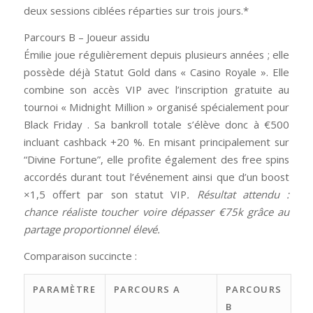
deux sessions ciblées réparties sur trois jours.*
Parcours B – Joueur assidu
Émilie joue régulièrement depuis plusieurs années ; elle
possède déjà Statut Gold dans « Casino Royale ». Elle
combine son accès VIP avec l’inscription gratuite au
tournoi « Midnight Million » organisé spécialement pour
Black Friday . Sa bankroll totale s’élève donc à €500
incluant cashback +20 %. En misant principalement sur
“Divine Fortune”, elle profite également des free spins
accordés durant tout l’événement ainsi que d’un boost
×1,5 offert par son statut VIP
. Résultat attendu :
chance réaliste toucher voire dépasser €75k grâce au
partage proportionnel élevé.
Comparaison succincte :
PARAMÈTRE
PARCOURS A
PARCOURS
B