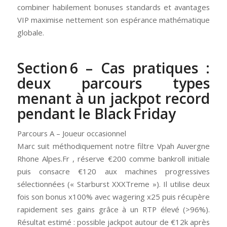
combiner habilement bonuses standards et avantages
VIP maximise nettement son espérance mathématique
globale.
Section 6 – Cas pratiques :
deux parcours types
menant à un jackpot record
pendant le Black Friday
Parcours A – Joueur occasionnel
Marc suit méthodiquement notre filtre Vpah Auvergne
Rhone Alpes.Fr , réserve €200 comme bankroll initiale
puis consacre €120 aux machines progressives
sélectionnées (« Starburst XXXTreme »). Il utilise deux
fois son bonus x100% avec wagering x25 puis récupère
rapidement ses gains grâce à un RTP élevé (>96%).
Résultat estimé : possible jackpot autour de €12k après