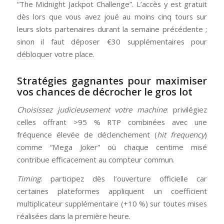
“The Midnight Jackpot Challenge”. L’accès y est gratuit
dès lors que vous avez joué au moins cinq tours sur
leurs slots partenaires durant la semaine précédente ;
sinon il faut déposer €30 supplémentaires pour
débloquer votre place.
Stratégies gagnantes pour maximiser
vos chances de décrocher le gros lot
Choisissez judicieusement votre machine
: privilégiez
celles offrant >95 % RTP combinées avec une
fréquence élevée de déclenchement (
hit frequency
)
comme “Mega Joker” où chaque centime misé
contribue efficacement au compteur commun.
Timing
: participez dès l’ouverture officielle car
certaines plateformes appliquent un coefficient
multiplicateur supplémentaire (+10 %) sur toutes mises
réalisées dans la première heure.