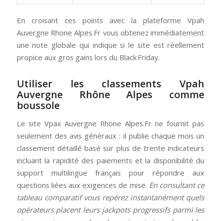
En croisant ces points avec la plateforme Vpah
Auvergne Rhone Alpes.Fr vous obtenez immédiatement
une note globale qui indique si le site est réellement
propice aux gros gains lors du Black Friday.
Utiliser les classements Vpah
Auvergne Rhône Alpes comme
boussole
Le site Vpax Auvergne Rhone Alpes.Fr ne fournit pas
seulement des avis généraux : il publie chaque mois un
classement détaillé basé sur plus de trente indicateurs
incluant la rapidité des paiements et la disponibilité du
support multilingue français pour répondre aux
questions liées aux exigences de mise.
En consultant ce
tableau comparatif vous repérez instantanément quels
opérateurs placent leurs jackpots progressifs parmi les