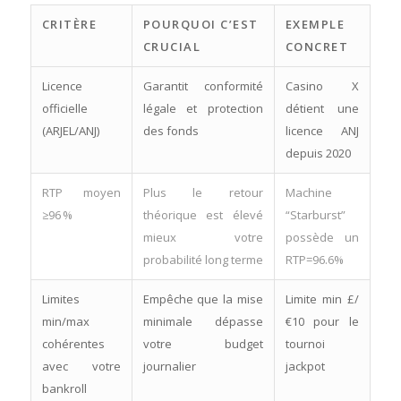
CRITÈRE
POURQUOI C’EST
EXEMPLE
CRUCIAL
CONCRET
Licence
Garantit conformité
Casino X
officielle
légale et protection
détient une
(ARJEL/ANJ)
des fonds
licence ANJ
depuis 2020
RTP moyen
Plus le retour
Machine
≥96 %
théorique est élevé
“Starburst”
mieux votre
possède un
probabilité long terme
RTP=96.6%
Limites
Empêche que la mise
Limite min £/
min/max
minimale dépasse
€10 pour le
cohérentes
votre budget
tournoi
avec votre
journalier
jackpot
bankroll