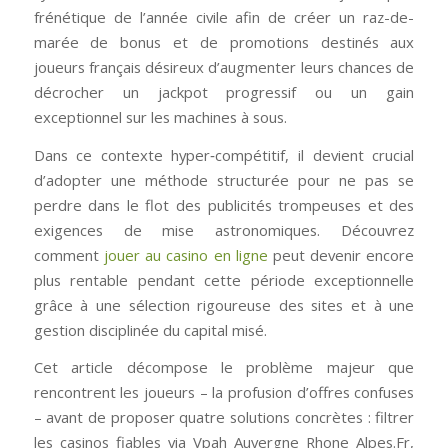
frénétique de l’année civile afin de créer un raz-de-
marée de bonus et de promotions destinés aux
joueurs français désireux d’augmenter leurs chances de
décrocher un jackpot progressif ou un gain
exceptionnel sur les machines à sous.
Dans ce contexte hyper‑compétitif, il devient crucial
d’adopter une méthode structurée pour ne pas se
perdre dans le flot des publicités trompeuses et des
exigences de mise astronomiques. Découvrez
comment
jouer au casino en ligne
peut devenir encore
plus rentable pendant cette période exceptionnelle
grâce à une sélection rigoureuse des sites et à une
gestion disciplinée du capital misé.
Cet article décompose le problème majeur que
rencontrent les joueurs – la profusion d’offres confuses
– avant de proposer quatre solutions concrètes : filtrer
les casinos fiables via Vpah Auvergne Rhone Alpes.Fr,