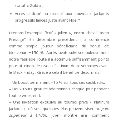
statut « Gold » ;
Accès anticipé ou exclusif aux nouveaux jackpots
progressifs lancés juste avant Noël.*
Prenons l’exemple fictif « Julien », inscrit chez “Casino
Prestige”. En décembre précédent il a commencé
comme simple joueur bénéficiaire du bonus de
bienvenue +150 %. Après avoir suivi scrupuleusement
notre feuillede route il a accumulé suffisamment points
pour atteindre le niveau Platinum deux semaines avant
le Black Friday . Grâce à cela il bénéficie désormais :
– Un boost permanent +15 % sur tous ses cashbacks,
– Deux tours gratuits additionnels chaque jour pendant
tout le week‑end,
– Une invitation exclusive au tournoi privé « Platinum
Jackpot », où seul quelques élus peuvent viser
un gain
supérieur à €100k
. Julien montre ainsi comment