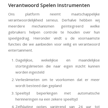
Verantwoord Spelen Instrumenten
Ons platform neemt maatschappelijke
verantwoordelijkheid serieus. Derhalve hebben wij
meerdere mechanismen geïntegreerd welke
gebruikers helpen controle te houden over hun
speelgedrag. Hieronder vindt u de voornaamste
functies die we aanbieden voor veilig en verantwoord
entertainment.
Dagelijkse, wekelijkse en maandelijkse
stortingslimieten die naar eigen inzicht kunnen
worden ingesteld
Verlieslimieten om te voorkomen dat er meer
wordt besteed dan gepland
Speeltijd beperkingen met automatische
herinneringen na een zekere speeltijd
Zelfsluiting opties variërend van 24 uur tot