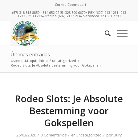
Correo Coomocart
(57) 318 318 8859 - 314 652 0245 -323 500 6670= PBX (602) 213 1211- 213
1212 - 213 1213= Oficina (602) 213 1214= Serviteca 323 501 7799
Últimas entradas
Usted está aquí:
Inicio
/
uncategorized
/
Rodeo Slots: Je Absolute Bestemming voor Gokspellen
Rodeo Slots: Je Absolute
Bestemming voor
Gokspellen
/
/
/
26/03/2026
0 Comentarios
en
uncategorized
por
Bury