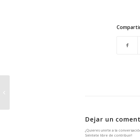
Comparti
Protocolos de Higiene y Seguridad
Prestigiosa clientela de
«Coomocart»
Dejar un coment
¿Quieres unirte a la conversació
Siéntete libre de contribuir!