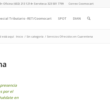
13= Oficina (602) 213 1214= Serviteca 323 501 7799
Correo Coomocart
ecial Tributario -RET/Coomocart
SPOT
DIAN
d está aquí:
Inicio
/
Sin categoría
/
Servicios Ofrecidos en Cuarentena
na
 presencia
s por el
«Quédate en