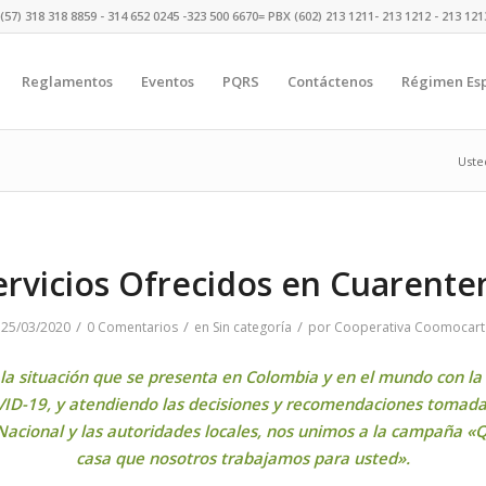
(57) 318 318 8859 - 314 652 0245 -323 500 6670= PBX (602) 213 1211- 213 1212 - 213 12
Reglamentos
Eventos
PQRS
Contáctenos
Régimen Esp
Uste
ervicios Ofrecidos en Cuarente
/
/
/
25/03/2020
0 Comentarios
en
Sin categoría
por
Cooperativa Coomocart
la situación que se presenta en Colombia y en el mundo con la
ID-19, y atendiendo las decisiones y recomendaciones tomada
acional y las autoridades locales, nos unimos a la campaña 
casa que nosotros trabajamos para usted».