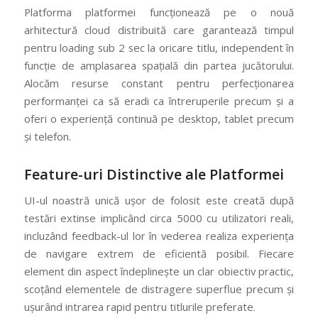
Platforma platformei funcționează pe o nouă
arhitectură cloud distribuită care garantează timpul
pentru loading sub 2 sec la oricare titlu, independent în
funcție de amplasarea spațială din partea jucătorului.
Alocăm resurse constant pentru perfecționarea
performanței ca să eradi ca întreruperile precum și a
oferi o experiență continuă pe desktop, tablet precum
și telefon.
Feature-uri Distinctive ale Platformei
UI-ul noastră unică ușor de folosit este creată după
testări extinse implicând circa 5000 cu utilizatori reali,
incluzând feedback-ul lor în vederea realiza experiența
de navigare extrem de eficientă posibil. Fiecare
element din aspect îndeplinește un clar obiectiv practic,
scoțând elementele de distragere superflue precum și
ușurând intrarea rapid pentru titlurile preferate.