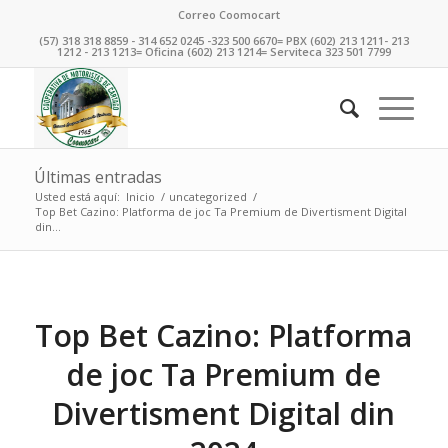
Correo Coomocart
(57) 318 318 8859 - 314 652 0245 -323 500 6670= PBX (602) 213 1211- 213
1212 - 213 1213= Oficina (602) 213 1214= Serviteca 323 501 7799
Últimas entradas
Usted está aquí:
Inicio
/
uncategorized
/
Top Bet Cazino: Platforma de joc Ta Premium de Divertisment Digital
din...
Top Bet Cazino: Platforma
de joc Ta Premium de
Divertisment Digital din