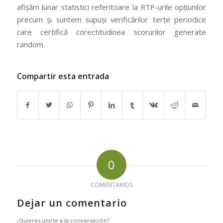
afișăm lunar statistici referitoare la RTP-urile opțiunilor
precum și suntem supuși verificărilor terțe periodice
care certifică corectitudinea scorurilor generate
random.
Compartir esta entrada
0
COMENTARIOS
Dejar un comentario
¿Quieres unirte a la conversación?