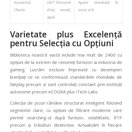
Asistență
24/7 folosind
Ajutor imediată în
Clienți
chat, email,
orice oră
apel
Varietate plus Excelență
pentru Selecția cu Opțiuni
Biblioteca noastră vastă include mai mult de 2400 cu
opțiuni de la extrem de renomiți furnizori ai industria de
gaming. Lucrăm exclusiv împreună cu developeri
licențiați ce se conformează standardele mondiale de
fairplay precum și sunt controlați constant prin instituții
autonome precum eCOGRA plus iTech Labs.
Colecția de jocuri rămâne structurat inteligent folosind
segmente clare, cu opțiuni de filtrare moderne care
permit searching-ul după furnizor, volatilitate, RTP
precum și trăsături distinctive. Actualizăm în fiecare