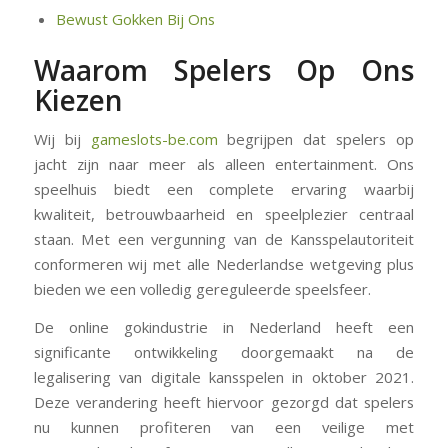
Bewust Gokken Bij Ons
Waarom Spelers Op Ons
Kiezen
Wij bij
gameslots-be.com
begrijpen dat spelers op
jacht zijn naar meer als alleen entertainment. Ons
speelhuis biedt een complete ervaring waarbij
kwaliteit, betrouwbaarheid en speelplezier centraal
staan. Met een vergunning van de Kansspelautoriteit
conformeren wij met alle Nederlandse wetgeving plus
bieden we een volledig gereguleerde speelsfeer.
De online gokindustrie in Nederland heeft een
significante ontwikkeling doorgemaakt na de
legalisering van digitale kansspelen in oktober 2021.
Deze verandering heeft hiervoor gezorgd dat spelers
nu kunnen profiteren van een veilige met