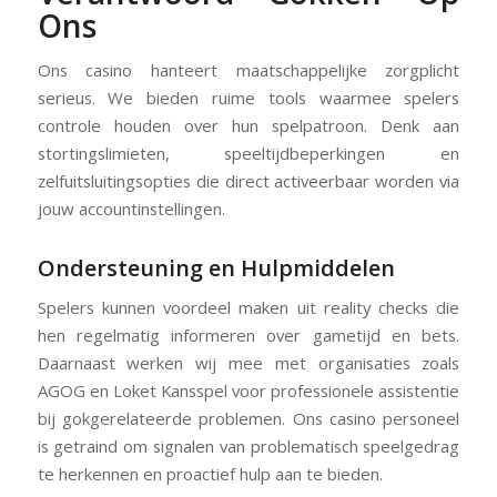
Ons
Ons casino hanteert maatschappelijke zorgplicht
serieus. We bieden ruime tools waarmee spelers
controle houden over hun spelpatroon. Denk aan
stortingslimieten, speeltijdbeperkingen en
zelfuitsluitingsopties die direct activeerbaar worden via
jouw accountinstellingen.
Ondersteuning en Hulpmiddelen
Spelers kunnen voordeel maken uit reality checks die
hen regelmatig informeren over gametijd en bets.
Daarnaast werken wij mee met organisaties zoals
AGOG en Loket Kansspel voor professionele assistentie
bij gokgerelateerde problemen. Ons casino personeel
is getraind om signalen van problematisch speelgedrag
te herkennen en proactief hulp aan te bieden.