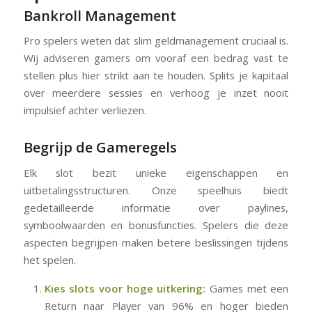
Bankroll Management
Pro spelers weten dat slim geldmanagement cruciaal is.
Wij adviseren gamers om vooraf een bedrag vast te
stellen plus hier strikt aan te houden. Splits je kapitaal
over meerdere sessies en verhoog je inzet nooit
impulsief achter verliezen.
Begrijp de Gameregels
Elk slot bezit unieke eigenschappen en
uitbetalingsstructuren. Onze speelhuis biedt
gedetailleerde informatie over paylines,
symboolwaarden en bonusfuncties. Spelers die deze
aspecten begrijpen maken betere beslissingen tijdens
het spelen.
Kies slots voor hoge uitkering:
Games met een
Return naar Player van 96% en hoger bieden