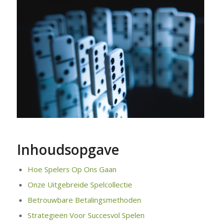
Inhoudsopgave
Hoe Spelers Op Ons Gaan
Onze Uitgebreide Spelcollectie
Betrouwbare Betalingsmethoden
Strategieën Voor Succesvol Spelen