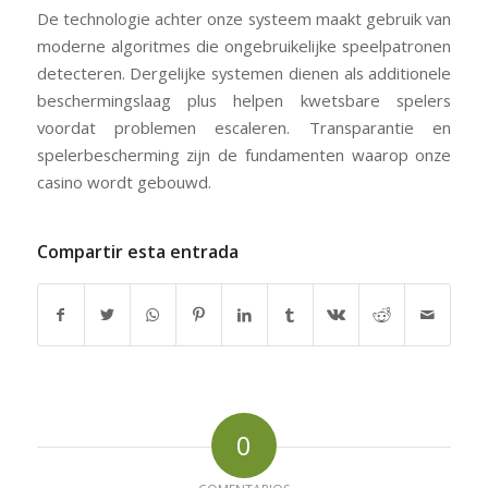
De technologie achter onze systeem maakt gebruik van
moderne algoritmes die ongebruikelijke speelpatronen
detecteren. Dergelijke systemen dienen als additionele
beschermingslaag plus helpen kwetsbare spelers
voordat problemen escaleren. Transparantie en
spelerbescherming zijn de fundamenten waarop onze
casino wordt gebouwd.
Compartir esta entrada
0