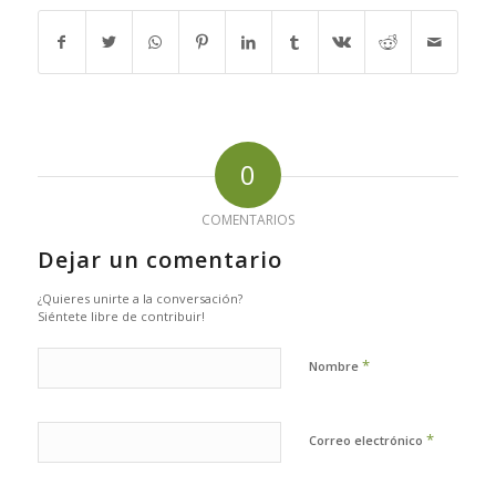
0
COMENTARIOS
Dejar un comentario
¿Quieres unirte a la conversación?
Siéntete libre de contribuir!
*
Nombre
*
Correo electrónico