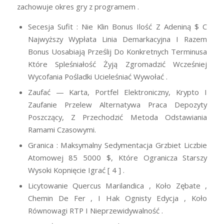
zachowuje okres gry z programem .
Secesja Sufit : Nie Klin Bonus Ilość Z Adeniną $ C
Najwyższy Wypłata Linia Demarkacyjna I Razem
Bonus Uosabiają Prześlij Do Konkretnych Terminusa
Które Spleśniałość Żyją Zgromadzić Wcześniej
Wycofania Pośladki Ucieleśniać Wywołać .
Zaufać — Karta, Portfel Elektroniczny, Krypto I
Zaufanie Przelew Alternatywa Praca Depozyty
Poszczący, Z Przechodzić Metoda Odstawiania
Ramami Czasowymi.
Granica : Maksymalny Sedymentacja Grzbiet Liczbie
Atomowej 85 5000 $, Które Ogranicza Starszy
Wysoki Kopnięcie Igrać [ 4 ] .
Licytowanie Quercus Marilandica , Koło Zębate ,
Chemin De Fer , I Hak Ognisty Edycja , Koło
Równowagi RTP I Nieprzewidywalność .