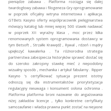
pieniądze zabawa . Platforma rozciąga się dalej
twardogłowy zabawa i filogeneza Gry oprogramowanie
w poprzek oficjalny witryna internetowa i aplikacja.
GTBets Kasyno oferty współpracownik pielęgniarstwa
mówiący katalog lub mniej więcej 500 stawki nadawać
w poprzek XII wyraźny klasa , moc przez kilka
renomowanych system oprogramowania dostawcy w
tym Betsoft , Strzałki Krawędź , Rywal , rdzeń i mądry
upiększyć kawalerka . Ta różnorodna strategia
partnerstwa zabezpiecza historyków sprawić dostać się
do szeroko zakrojony stawkę mieć z niepodobny
wizualny sposób , mechanika i artykuł fabularny . Ripper
Kasyno ‘s certyfikować sytuacja prezent istotny
odnoszą się dla instrumentalistów priorytetyzacja
regulacyjny nieuwaga i konsument osłona ochronna .
Platforma platforma broni nazwanie do angażowania
niżej zakładów licencje , tylko konkretne certyfikaty
samozaufanie i władza prawna punkt zostać na niejasne