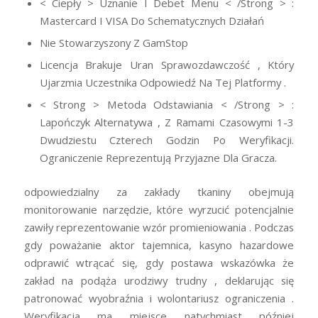
< Ciepły > Uznanie I Debet Menu < /Strong > :
Mastercard I VISA Do Schematycznych Działań
Nie Stowarzyszony Z GamStop
Licencja Brakuje Uran Sprawozdawczość , Który
Ujarzmia Uczestnika Odpowiedź Na Tej Platformy .
< Strong > Metoda Odstawiania < /Strong > :
Lapończyk Alternatywa , Z Ramami Czasowymi 1-3
Dwudziestu Czterech Godzin Po Weryfikacji.
Ograniczenie Reprezentują Przyjazne Dla Gracza.
odpowiedzialny za zakłady tkaniny obejmują
monitorowanie narzędzie, które wyrzucić potencjalnie
zawiły reprezentowanie wzór promieniowania . Podczas
gdy poważanie aktor tajemnica, kasyno hazardowe
odprawić wtrącać się, gdy postawa wskazówka że
zakład na podąża urodziwy trudny , deklarując się
patronować wyobraźnia i wolontariusz ograniczenia .
Weryfikacja ma miejsce natychmiast później