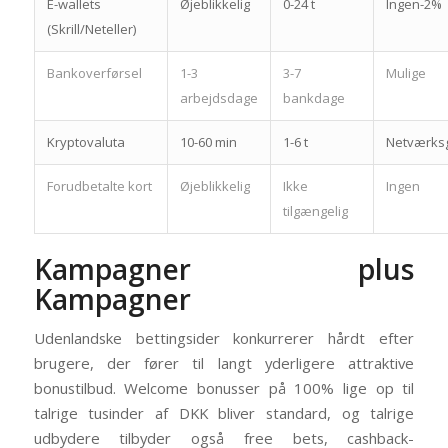
E-wallets
Øjeblikkelig
0-24 t
Ingen-2%
(Skrill/Neteller)
Bankoverførsel
1-3
3-7
Mulige
arbejdsdage
bankdage
Kryptovaluta
10-60 min
1-6 t
Netværks
Forudbetalte kort
Øjeblikkelig
Ikke
Ingen
tilgængelig
Kampagner plus
Kampagner
Udenlandske bettingsider konkurrerer hårdt efter
brugere, der fører til langt yderligere attraktive
bonustilbud. Welcome bonusser på 100% lige op til
talrige tusinder af DKK bliver standard, og talrige
udbydere tilbyder også free bets, cashback-