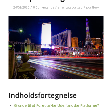
/
/
/
24/02/2026
0 Comentarios
en
uncategorized
por
Bury
Indholdsfortegnelse
Grunde til at Foretrække Udenlandske Platforme?